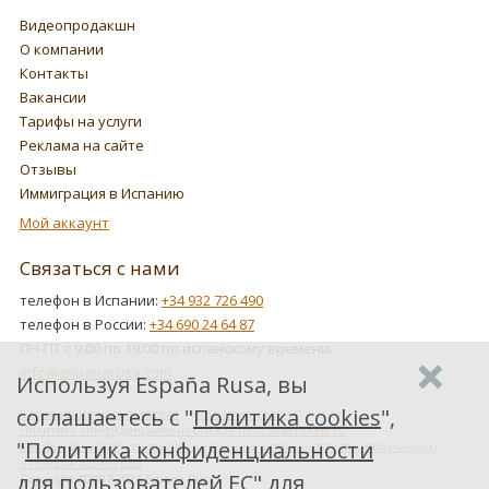
Видеопродакшн
О компании
Контакты
Вакансии
Тарифы на услуги
Реклама на сайте
Отзывы
Иммиграция в Испанию
Мой аккаунт
Связаться с нами
телефон в Испании:
+34 932 726 490
телефон в России:
+34 690 24 64 87
ПН-ПТ с 9:00 по 19:00 по испанскому времени.
info@espanarusa.com
Используя España Rusa, вы
соглашаетесь с "
Политика cookies
",
Соглашение пользователя
Политика cookies
Политика конфиденциальности для пользователей ЕС
"
Политика конфиденциальности
Как Google обрабатывает информацию о пользователях, получаемую
от наших партнеров
для пользователей ЕС
" для
Copyright ©2007-2026 Espana Rusa