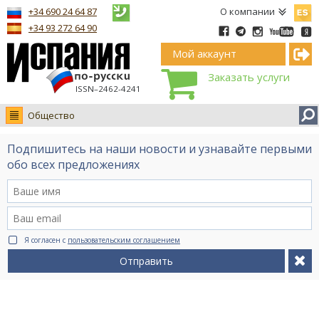
Españ
+34 690 24 64 87
О компании
+34 93 272 64 90
Мой аккаунт
Заказать услуги
ISSN–2462-4241
Общество
Новости
Подпишитесь на наши новости и узнавайте первыми
Интервью
обо всех предложениях
Фото
Видео Ruso.TV
BCN life
Я согласен с
пользовательским соглашением
Сервис на немецком
Отправить