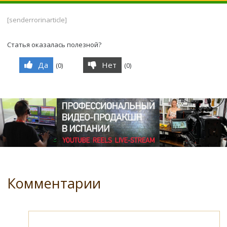
[senderrorinarticle]
Статья оказалась полезной?
Да
Нет
(
0
)
(
0
)
Комментарии