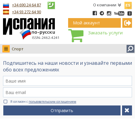
Españ
+34 690 24 64 87
О компании
+34 93 272 64 90
Мой аккаунт
Заказать услуги
ISSN–2462-4241
Спорт
Новости
Подпишитесь на наши новости и узнавайте первыми
Интервью
обо всех предложениях
Фото
Видео Ruso.TV
BCN life
Я согласен с
пользовательским соглашением
Сервис на немецком
Отправить