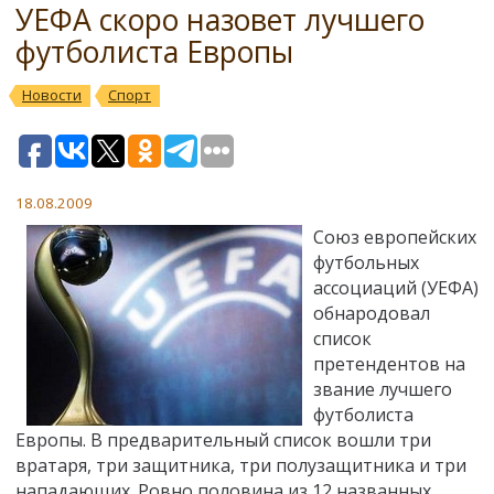
УЕФА скоро назовет лучшего
футболиста Европы
Новости
Спорт
18.08.2009
Союз европейских
футбольных
ассоциаций (УЕФА)
обнародовал
список
претендентов на
звание лучшего
футболиста
Европы. В предварительный список вошли три
вратаря, три защитника, три полузащитника и три
нападающих. Ровно половина из 12 названных