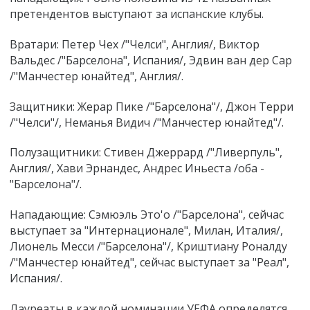
претендентов выступают за испанские клубы.
Вратари: Петер Чех /"Челси", Англия/, Виктор
Вальдес /"Барселона", Испания/, Эдвин ван дер Сар
/"Манчестер юнайтед", Англия/.
Защитники: Жерар Пике /"Барселона"/, Джон Терри
/"Челси"/, Неманья Видич /"Манчестер юнайтед"/.
Полузащитники: Стивен Джеррард /"Ливерпуль",
Англия/, Хави Эрнандес, Андрес Иньеста /оба -
"Барселона"/.
Нападающие: Сэмюэль Это'о /"Барселона", сейчас
выступает за "Интернационале", Милан, Италия/,
Лионель Месси /"Барселона"/, Криштиану Роналду
/"Манчестер юнайтед", сейчас выступает за "Реал",
Испания/.
Лауреаты в каждой номинации УЕФА определятся