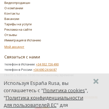
Видеопродакшн
О компании
Контакты
Вакансии
Тарифы на услуги
Реклама на сайте
Отзывы
Иммиграция в Испанию
Мой аккаунт
Связаться с нами
телефон в Испании:
+34 932 726 490
телефон в России:
+34 690 24 64 87
ПН-ПТ с 9:00 по 19:00 по испанскому времени.
info@espanarusa.com
Используя España Rusa, вы
соглашаетесь с "
Политика cookies
",
Соглашение пользователя
Политика cookies
Политика конфиденциальности для пользователей ЕС
"
Политика конфиденциальности
Как Google обрабатывает информацию о пользователях, получаемую
от наших партнеров
для пользователей ЕС
" для
Copyright ©2007-2026 Espana Rusa