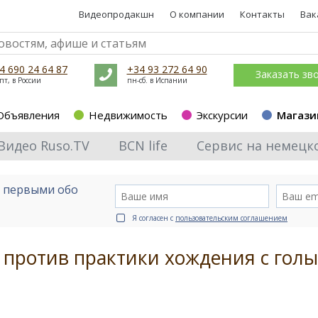
Видеопродакшн
О компании
Контакты
Вак
4 690 24 64 87
+34 93 272 64 90
Заказать зв
пт, в России
пн-сб. в Испании
Объявления
Недвижимость
Экскурсии
Магази
Видео Ruso.TV
BCN life
Сервис на немецк
е первыми обо
Я согласен с
пользовательским соглашением
 против практики хождения с гол