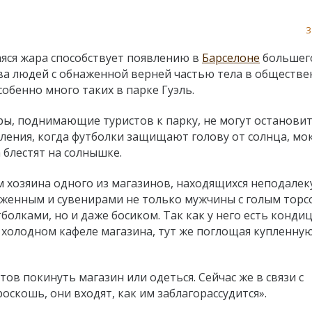
3
яся жара способствует появлению в
Барселоне
большег
ва людей с обнаженной верней частью тела в обществ
собенно много таких в парке Гуэль.
ры, поднимающие туристов к парку, не могут останови
ления, когда футболки защищают голову от солнца, мо
 блестят на солнышке.
м хозяина одного из магазинов, находящихся неподалек
роженным и сувенирами не только мужчины с голым торс
лками, но и даже босиком. Так как у него есть конди
 холодном кафеле магазина, тут же поглощая купленну
тов покинуть магазин или одеться. Сейчас же в связи с
роскошь, они входят, как им заблагорассудится».