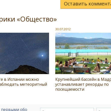
Оставить коммент
брики «Общество»
30.07.2012
те в Испании можно
Крупнейший бассейн в Мад
наблюдать метеоритный
устанавливает рекорды по
посещаемости
е первыми обо