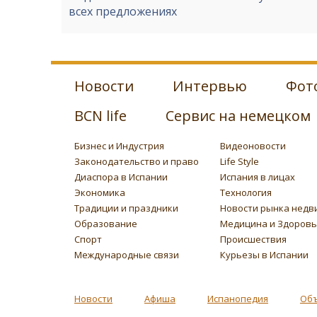
всех предложениях
Новости
Интервью
Фот
BCN life
Сервис на немецком
Бизнес и Индустрия
Видеоновости
Законодательство и право
Life Style
Диаспора в Испании
Испания в лицах
Экономика
Технология
Традиции и праздники
Новости рынка недв
Образование
Медицина и Здоров
Спорт
Происшествия
Международные связи
Курьезы в Испании
Новости
Афиша
Испанопедия
Об