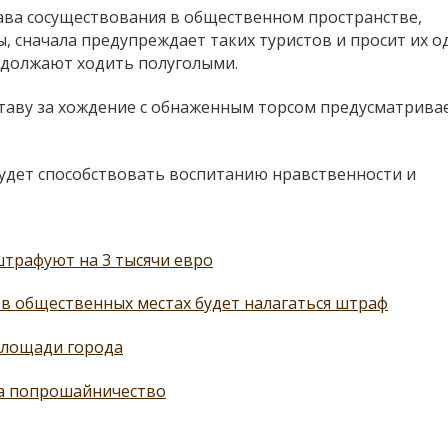
тава сосуществования в общественном пространстве,
 сначала предупреждает таких туристов и просит их од
одолжают ходить полуголыми.
таву за хождение с обнаженным торсом предусматрива
будет способствовать воспитанию нравственности и
трафуют на 3 тысячи евро
 в общественных местах будет налагаться штраф
 площади города
за попрошайничество