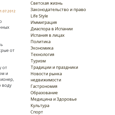
Светская жизнь
Законодательство и право
1.07.2012
Life Style
о
Иммиграция
енных
Диаспора в Испании
Испания в лицах
Политика
ть
Экономика
крые от
Технология
Туризм
Традиции и праздники
у от
ом и
Новости рынка
ционер,
недвижимости
ю воду
Гастрономия
Образование
Медицина и Здоровье
Культура
Спорт