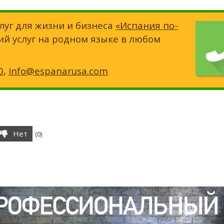
луг для жизни и бизнеса
«Испания по-
ий услуг на родном языке в любом
0
,
info@espanarusa.com
Нет
(
0
)