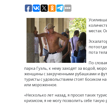
Усиливша
количест
местах. О
Эскалато
потоотде
пота тела
По слова
парка Гуэль, к нему заходят за водой, мо
женщины с закрученными рубашками и футбо
туристы с удовольствием стоят босиком на
или мороженное.
«Несколько лет назад, я просил таких турис
кризисом, я не могу позволить себе такую 