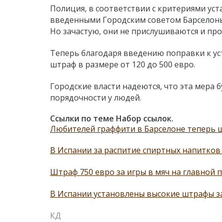
Полиция, в соответствии с критериями ус
введенными Городским советом Барселоны,
Но зачастую, они не прислушиваются и пр
Теперь благодаря введению поправки к ус
штраф в размере от 120 до 500 евро.
Городские власти надеются, что эта мера 
порядочности у людей.
Ссылки по теме Набор ссылок.
Любителей граффити в Барселоне теперь ш
В Испании за распитие спиртных напитков
Штраф 750 евро за игры в мяч на главной
В Испании установлены высокие штрафы 
КД