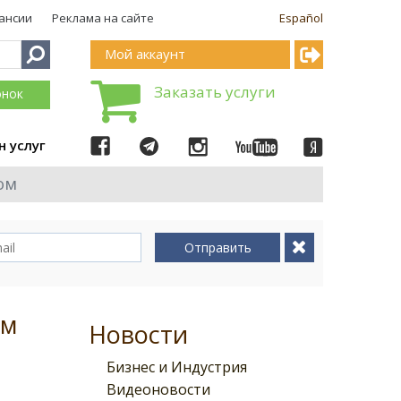
ансии
Реклама на сайте
Español
Мой аккаунт
Заказать услуги
онок
н услуг
ом
Отправить
ым
Новости
Бизнес и Индустрия
Видеоновости