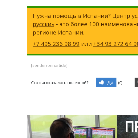
Нужна помощь в Испании? Центр ус
русски»
- это более 100 наименован
регионе Испании.
+7 495 236 98 99
или
+34 93 272 64 9
[senderrorinarticle]
Да
Статья оказалась полезной?
(
0
)