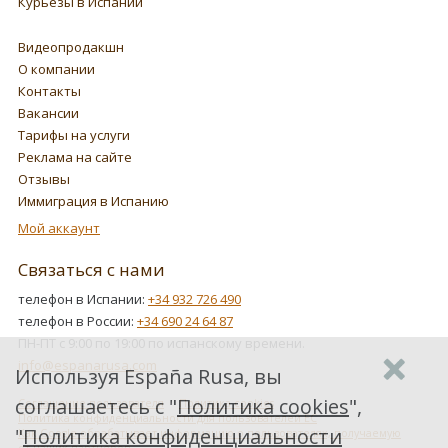
Курьезы в Испании
Видеопродакшн
О компании
Контакты
Вакансии
Тарифы на услуги
Реклама на сайте
Отзывы
Иммиграция в Испанию
Мой аккаунт
Связаться с нами
телефон в Испании:
+34 932 726 490
телефон в России:
+34 690 24 64 87
ПН-ПТ с 9:00 по 19:00 по испанскому времени.
info@espanarusa.com
Используя España Rusa, вы
соглашаетесь с "
Политика cookies
",
Соглашение пользователя
Политика cookies
Политика конфиденциальности для пользователей ЕС
"
Политика конфиденциальности
Как Google обрабатывает информацию о пользователях, получаемую