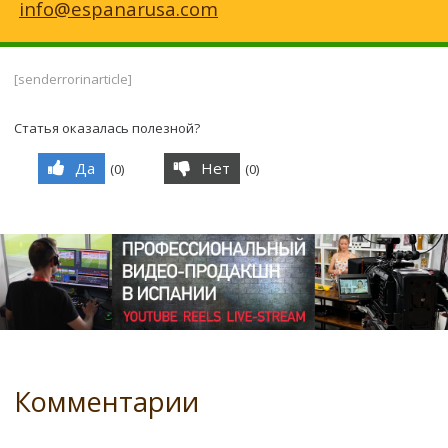
info@espanarusa.com
[senderrorinarticle]
Статья оказалась полезной?
Да
Нет
(
0
)
(
0
)
Комментарии