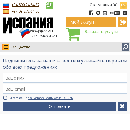
Españ
+34 690 24 64 87
О компании
+34 93 272 64 90
Мой аккаунт
Заказать услуги
ISSN–2462-4241
Общество
Новости
Подпишитесь на наши новости и узнавайте первыми
Интервью
обо всех предложениях
Фото
Видео Ruso.TV
BCN life
Я согласен с
пользовательским соглашением
Сервис на немецком
Отправить