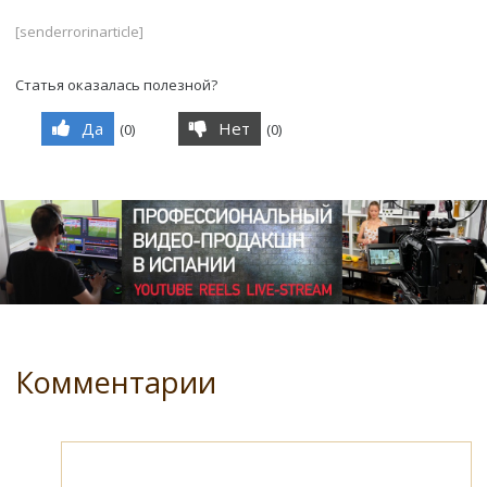
[senderrorinarticle]
Статья оказалась полезной?
Да
Нет
(
0
)
(
0
)
Комментарии