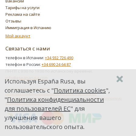
Вакансии
Тарифы на услуги
Реклама на сайте
Отзывы
Иммиграция в Испанию
Мой аккаунт
Связаться с нами
телефон в Испании:
+34 932 726 490
телефон в России:
+34 690 24 64 87
ПН-ПТ с 9:00 по 19:00 по испанскому времени.
info@espanarusa.com
Используя España Rusa, вы
соглашаетесь с "
Политика cookies
",
Соглашение пользователя
Политика cookies
Политика конфиденциальности для пользователей ЕС
"
Политика конфиденциальности
Как Google обрабатывает информацию о пользователях, получаемую
от наших партнеров
для пользователей ЕС
" для
Copyright ©2007-2026 Espana Rusa
улучшения вашего
пользовательского опыта.