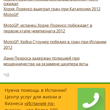
ожидал
Хорхе Лоренсо выиграл гран-при Каталонии 2012
MotoGP
MotoGP: испанец Хорхе Лоренсо побеждает в
первом этапе чемпионата 2012
MotoGP: Кейси Стоунер победил в гран-при Испании
2012
Дани Педроса задержан полицией при
мошенничестве на экзамене шкипера яхты
ЧД
Нужна помощь в Испании?
Центр услуг для жизни и
бизнеса
«Испания по-
русски»
- это более 100