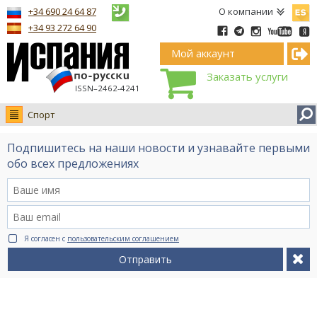
Españ
+34 690 24 64 87
О компании
+34 93 272 64 90
Мой аккаунт
Заказать услуги
ISSN–2462-4241
Спорт
Новости
Подпишитесь на наши новости и узнавайте первыми
Интервью
обо всех предложениях
Фото
Видео Ruso.TV
BCN life
Я согласен с
пользовательским соглашением
Сервис на немецком
Отправить