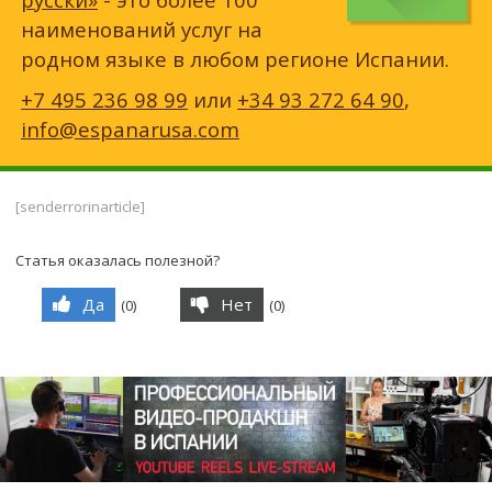
наименований услуг на
родном языке в любом регионе Испании.
+7 495 236 98 99
или
+34 93 272 64 90
,
info@espanarusa.com
[senderrorinarticle]
Статья оказалась полезной?
Да
Нет
(
0
)
(
0
)