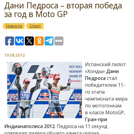
Дани Педроса – вторая победа
за год в Moto GP
Новости
Спорт
19.08.2012
Испанский пилот
«Хонды»
Дани
Педроса
стал
победителем 11-
го этапа
чемпионата мира
по мотогонкам
в классе MotoGP,
Гран-при
Индианаполиса 2012
. Педроса на 11 секунд
опередил лидера общего зачета сезона,