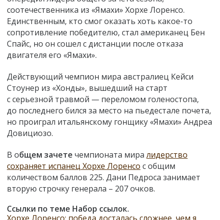
соотечественника из «Ямахи» Хорхе Лоренсо.
Единственным, кто смог оказать хоть какое-то
сопротивление победителю, стал американец Бен
Спайс, но он сошел с дистанции после отказа
двигателя его «Ямахи».
Действующий чемпион мира австралиец Кейси
Стоунер из «Хонды», вышедший на старт
с серьезной травмой — переломом голеностопа,
до последнего бился за место на пьедестале почета,
но проиграл итальянскому гонщику «Ямахи» Андреа
Довициозо.
В о
бщем зачете
чемпионата мира
лидерство
сохраняет испанец Хорхе Лоренсо
с общим
количеством баллов 225. Дани Педроса занимает
вторую строчку генерала – 207 очков.
Ссылки по теме Набор ссылок.
Хорхе Лоренсо: победа досталась сложнее, чем я