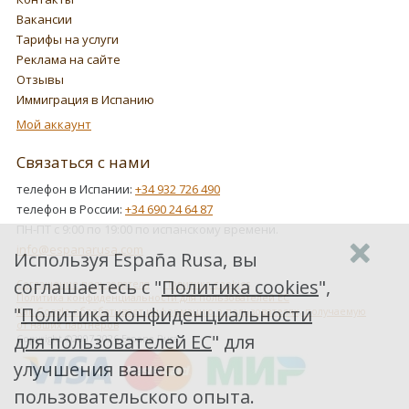
Вакансии
Тарифы на услуги
Реклама на сайте
Отзывы
Иммиграция в Испанию
Мой аккаунт
Связаться с нами
телефон в Испании:
+34 932 726 490
телефон в России:
+34 690 24 64 87
ПН-ПТ с 9:00 по 19:00 по испанскому времени.
info@espanarusa.com
Используя España Rusa, вы
соглашаетесь с "
Политика cookies
",
Соглашение пользователя
Политика cookies
Политика конфиденциальности для пользователей ЕС
"
Политика конфиденциальности
Как Google обрабатывает информацию о пользователях, получаемую
от наших партнеров
для пользователей ЕС
" для
Copyright ©2007-2026 Espana Rusa
улучшения вашего
пользовательского опыта.