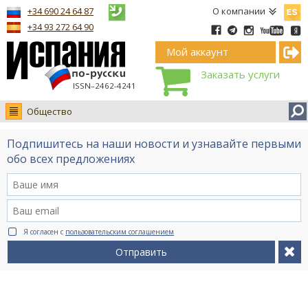
Españ
+34 690 24 64 87
О компании
+34 93 272 64 90
Мой аккаунт
Заказать услуги
ISSN–2462-4241
Общество
Новости
Подпишитесь на наши новости и узнавайте первыми
Интервью
обо всех предложениях
Фото
Видео Ruso.TV
BCN life
Я согласен с
пользовательским соглашением
Сервис на немецком
Отправить