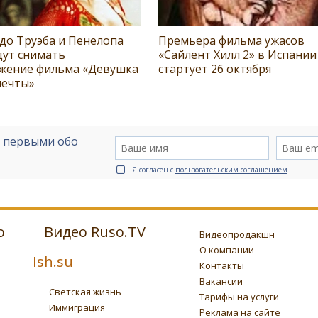
до Труэба и Пенелопа
Премьера фильма ужасов
дут снимать
«Сайлент Хилл 2» в Испании
жение фильма «Девушка
стартует 26 октября
мечты»
е первыми обо
Я согласен с
пользовательским соглашением
о
Видео Ruso.TV
Видеопродакшн
О компании
Ish.su
Контакты
Вакансии
Светская жизнь
Тарифы на услуги
Иммиграция
Реклама на сайте