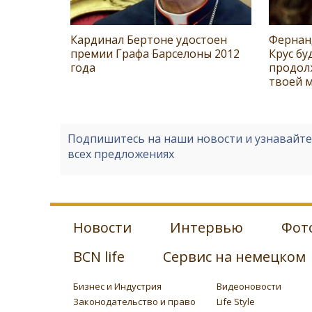
Кардинал Бертоне удостоен
Фернан
премии Графа Барселоны 2012
Крус бу
года
продол
твоей 
Подпишитесь на наши новости и узнавайт
всех предложениях
Новости
Интервью
Фот
BCN life
Сервис на немецком
Бизнес и Индустрия
Видеоновости
Законодательство и право
Life Style