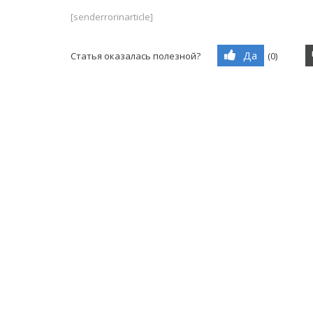
[senderrorinarticle]
Да
Статья оказалась полезной?
(
0
)