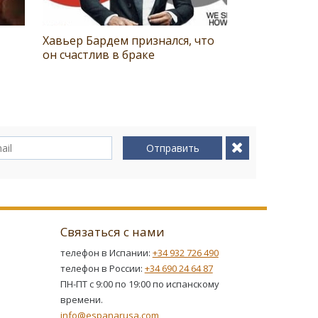
Хавьер Бардем признался, что
он счастлив в браке
Отправить
Связаться с нами
телефон в Испании:
+34 932 726 490
телефон в России:
+34 690 24 64 87
ПН-ПТ с 9:00 по 19:00 по испанскому
времени.
info@espanarusa.com