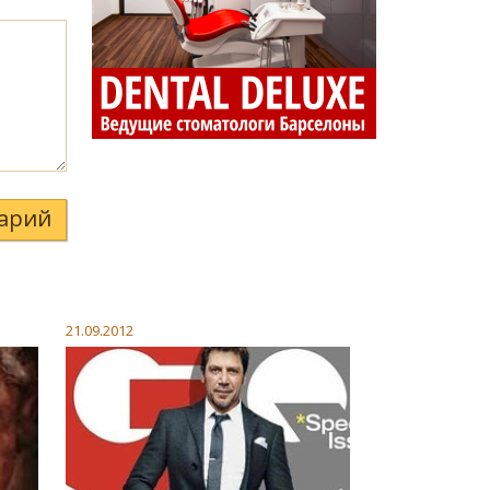
арий
21.09.2012