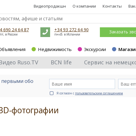
Видеопродакшн
О компании
Контакты
Вак
4 690 24 64 87
+34 93 272 64 90
Заказать зв
пт, в России
пн-сб. в Испании
Объявления
Недвижимость
Экскурсии
Магази
Видео Ruso.TV
BCN life
Сервис на немецк
е первыми обо
Я согласен с
пользовательским соглашением
 3D-фотографии