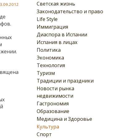
Светская жизнь
3.09.2012
Законодательство и право
где
Life Style
фов.
Иммиграция
Диаспора в Испании
онных
Испания в лицах
м
Политика
жении.
Экономика
Технология
священа
Туризм
Традиции и праздники
Новости рынка
недвижимости
ых
Гастрономия
ой
Образование
Медицина и Здоровье
Культура
Спорт