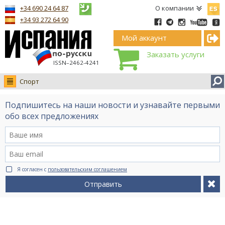
Españ
+34 690 24 64 87
О компании
+34 93 272 64 90
Мой аккаунт
Заказать услуги
ISSN–2462-4241
Спорт
Новости
Подпишитесь на наши новости и узнавайте первыми
Интервью
обо всех предложениях
Фото
Видео Ruso.TV
BCN life
Я согласен с
пользовательским соглашением
Сервис на немецком
Отправить