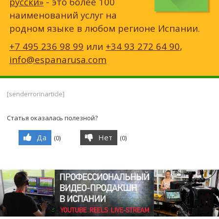
русски»
- это более 100
наименований услуг на
родном языке в любом регионе Испании.
+7 495 236 98 99
или
+34 93 272 64 90
,
info@espanarusa.com
[senderrorinarticle]
Статья оказалась полезной?
Да
Нет
(
0
)
(
0
)