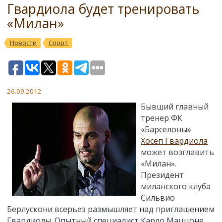
Гвардиола будет тренировать
«Милан»
Новости
Спорт
26.09.2012
Бывший главный
тренер ФК
«Барселоны»
Хосеп Гвардиола
может возглавить
«Милан».
Президент
миланского клуба
Сильвио
Берлускони всерьез размышляет над приглашением
Гвардиолы. Опытный специалист Карло Маццоне