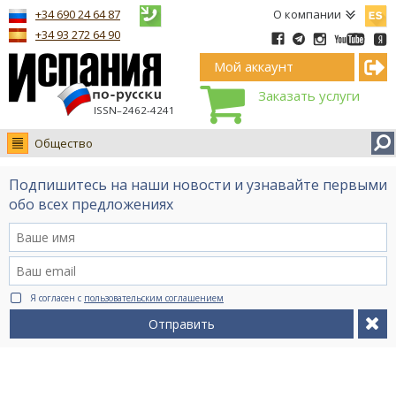
Españ
+34 690 24 64 87
О компании
+34 93 272 64 90
Мой аккаунт
Заказать услуги
ISSN–2462-4241
Общество
Новости
Подпишитесь на наши новости и узнавайте первыми
Интервью
обо всех предложениях
Фото
Видео Ruso.TV
BCN life
Я согласен с
пользовательским соглашением
Сервис на немецком
Отправить