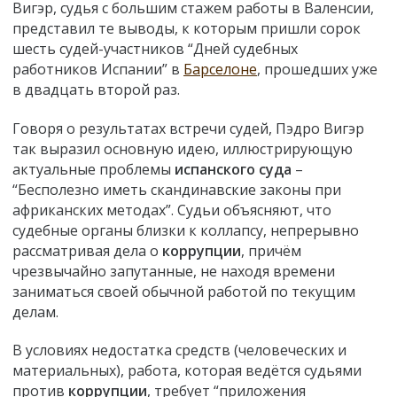
Вигэр, судья с большим стажем работы в Валенсии,
представил те выводы, к которым пришли сорок
шесть судей-участников “Дней судебных
работников Испании” в
Барселоне
, прошедших уже
в двадцать второй раз.
Говоря о результатах встречи судей, Пэдро Вигэр
так выразил основную идею, иллюстрирующую
актуальные проблемы
испанского суда
–
“Бесполезно иметь скандинавские законы при
африканских методах”. Судьи объясняют, что
судебные органы близки к коллапсу, непрерывно
рассматривая дела о
коррупции
, причём
чрезвычайно запутанные, не находя времени
заниматься своей обычной работой по текущим
делам.
В условиях недостатка средств (человеческих и
материальных), работа, которая ведётся судьями
против
коррупции
, требует “приложения