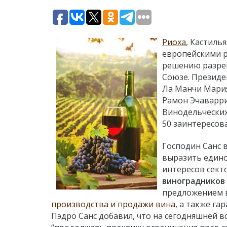
Риоха
, Кастиль
европейскими 
решению разре
Союзе. Президе
Ла Манчи Мария
Рамон Эчаварри
Винодельческих
50 заинтересов
Господин Санс 
выразить един
интересов сект
виноградников
предложением в
производства и продажи вина
, а также г
Пэдро Санс добавил, что на сегодняшней в