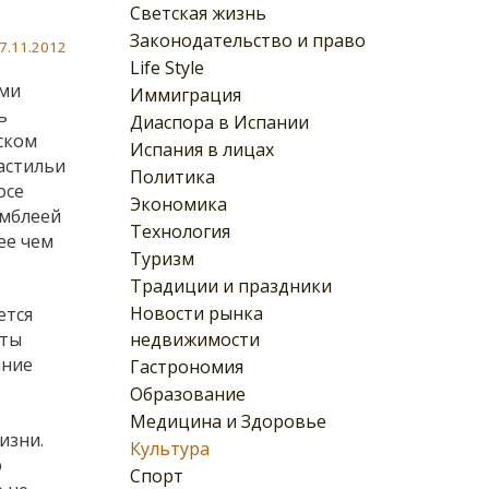
Светская жизнь
Законодательство и право
7.11.2012
Life Style
ими
Иммиграция
ь
Диаспора в Испании
ском
Испания в лицах
астильи
Политика
осе
Экономика
амблеей
Технология
ее чем
Туризм
Традиции и праздники
Новости рынка
ется
недвижимости
иты
ание
Гастрономия
Образование
Медицина и Здоровье
изни.
Культура
ю
Спорт