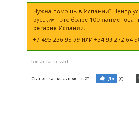
Нужна помощь в Испании? Центр ус
русски»
- это более 100 наименован
регионе Испании.
+7 495 236 98 99
или
+34 93 272 64 9
[senderrorinarticle]
Да
Статья оказалась полезной?
(
0
)