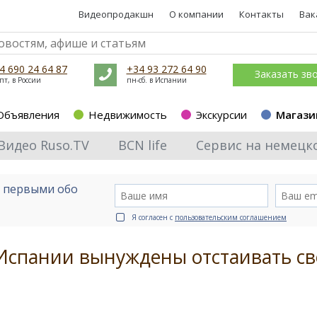
Видеопродакшн
О компании
Контакты
Вак
4 690 24 64 87
+34 93 272 64 90
Заказать зв
пт, в России
пн-сб. в Испании
Объявления
Недвижимость
Экскурсии
Магази
Видео Ruso.TV
BCN life
Сервис на немецк
е первыми обо
Я согласен с
пользовательским соглашением
Испании вынуждены отстаивать с