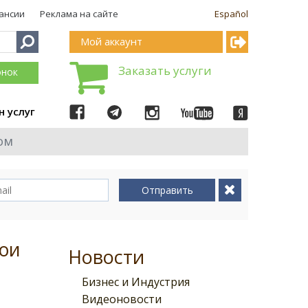
ансии
Реклама на сайте
Español
Мой аккаунт
Заказать услуги
онок
н услуг
ом
Отправить
вои
Новости
Бизнес и Индустрия
Видеоновости