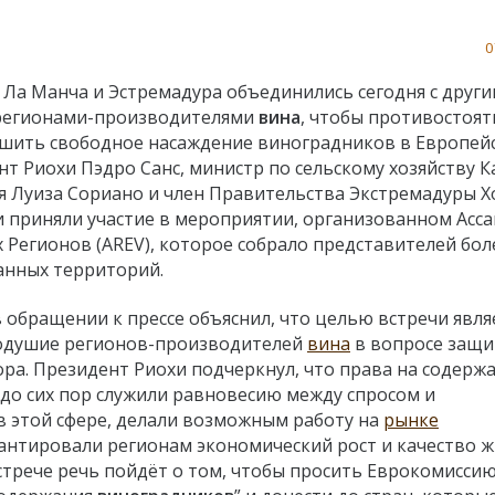
0
я Ла Манча и Эстремадура объединились сегодня с друг
регионами-производителями
вина
, чтобы противостоят
шить свободное насаждение виноградников в Европей
нт Риохи Пэдро Санс, министр по сельскому хозяйству К
 Луиза Сориано и член Правительства Экстремадуры Х
 приняли участие в мероприятии, организованном Асс
 Регионов (AREV), которое собрало представителей бол
анных территорий.
в обращении к прессе объяснил, что целью встречи явля
одушие регионов-производителей
вина
в вопросе защ
ора. Президент Риохи подчеркнул, что права на содерж
до сих пор служили равновесию между спросом и
 этой сфере, делали возможным работу на
рынке
арантировали регионам экономический рост и качество ж
стрече речь пойдёт о том, чтобы просить Еврокомисси