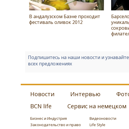
В андалузском Баэне проходит
Барсел
фестиваль оливок 2012
уникал
сокров
филате
Подпишитесь на наши новости и узнавайт
всех предложениях
Новости
Интервью
Фот
BCN life
Сервис на немецком
Бизнес и Индустрия
Видеоновости
Законодательство и право
Life Style