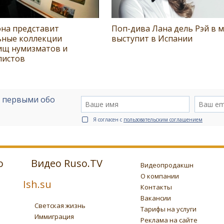
она представит
Поп-дива Лана дель Рэй в 
ьные коллекции
выступит в Испании
ищ нумизматов и
листов
е первыми обо
Я согласен с
пользовательским соглашением
о
Видео Ruso.TV
Видеопродакшн
О компании
Ish.su
Контакты
Вакансии
Светская жизнь
Тарифы на услуги
Иммиграция
Реклама на сайте