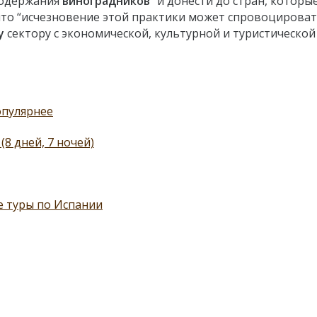
содержания
виноградников
” и донести до стран, которы
что “исчезновение этой практики может спровоцирова
у
сектору с экономической, культурной и туристической
опулярнее
8 дней, 7 ночей)
е туры по Испании