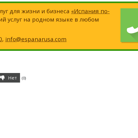
луг для жизни и бизнеса
«Испания по-
ий услуг на родном языке в любом
0
,
info@espanarusa.com
Нет
(
0
)