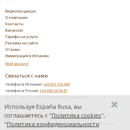
Видеопродакшн
О компании
Контакты
Вакансии
Тарифы на услуги
Реклама на сайте
Отзывы
Иммиграция в Испанию
Мой аккаунт
Связаться с нами
телефон в Испании:
+34 932 726 490
телефон в России:
+34 690 24 64 87
ПН-ПТ с 9:00 по 19:00 по испанскому времени.
info@espanarusa.com
Используя España Rusa, вы
соглашаетесь с "
Политика cookies
",
Соглашение пользователя
Политика cookies
Политика конфиденциальности для пользователей ЕС
"
Политика конфиденциальности
Как Google обрабатывает информацию о пользователях, получаемую
от наших партнеров