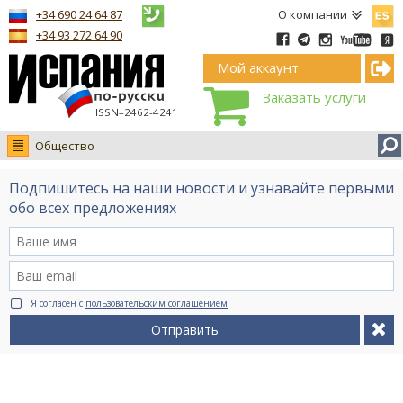
Españ
+34 690 24 64 87
О компании
+34 93 272 64 90
Мой аккаунт
Заказать услуги
ISSN–2462-4241
Общество
Новости
Подпишитесь на наши новости и узнавайте первыми
Интервью
обо всех предложениях
Фото
Видео Ruso.TV
BCN life
Я согласен с
пользовательским соглашением
Сервис на немецком
Отправить