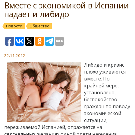
Вместе с экономикой в Испании
падает и либидо
Новости
Общество
22.11.2012
Либидо и кризис
плохо уживаются
вместе. По
крайней мере,
установлено,
беспокойство
граждан по поводу
экономической
ситуации,
переживаемой Испанией, отражается на
сексуальных
желаниях одной трети населения,