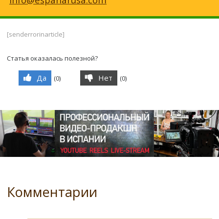
[senderrorinarticle]
Статья оказалась полезной?
Да
Нет
(
0
)
(
0
)
Комментарии