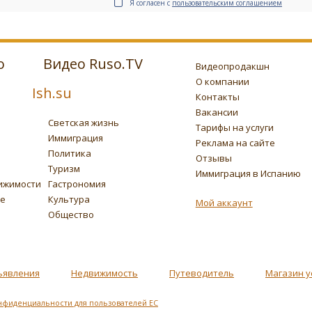
Я согласен с
пользовательским соглашением
о
Видео Ruso.TV
Видеопродакшн
О компании
Ish.su
Контакты
Вакансии
Светская жизнь
Тарифы на услуги
Иммиграция
Реклама на сайте
Политика
Отзывы
Туризм
Иммиграция в Испанию
ижимости
Гастрономия
ье
Культура
Мой аккаунт
Общество
ъявления
Недвижимость
Путеводитель
Магазин у
нфиденциальности для пользователей ЕС