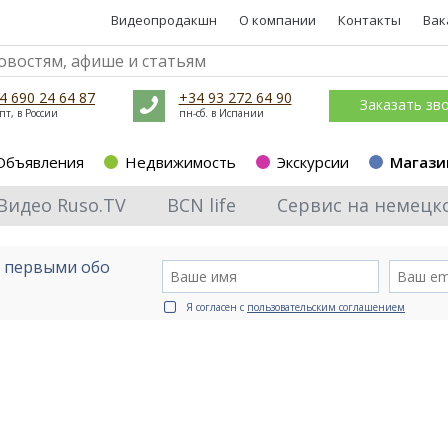
Видеопродакшн
О компании
Контакты
Вак
4 690 24 64 87
+34 93 272 64 90
Заказать зв
пт, в России
пн-сб. в Испании
Объявления
Недвижимость
Экскурсии
Магази
Видео Ruso.TV
BCN life
Сервис на немецк
е первыми обо
Я согласен с
пользовательским соглашением