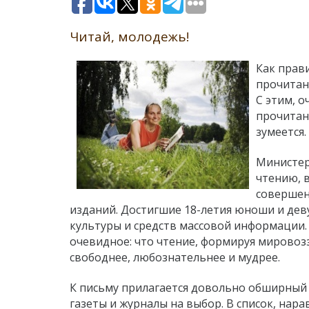
Читай, молодежь!
Как прав
прочитанн
С этим, о
прочитан­
зумеется.
Министер
чтению, в
совершен
изданий. Достигшие 18-летия юноши и дев
культуры и средств массовой информа­ции
очевидное: что чтение, формируя мировозз
сво­боднее, любознательнее и муд­рее.
К письму прилагается дово­льно обширный 
газеты и жур­налы на выбор. В список, нара