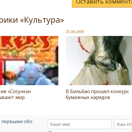
Оставить коммент
рики «Культура»
25.09.2009
ие «Сосунки»
В Бильбао прошел конкурс
ывают мир
бумажных нарядов
е первыми обо