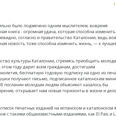
2
ильно было подме­чено одним мыслителем, вовре­мя
ая книга - огромная удача, которая способна из­менить
чевидно, согласно и правительство Ката­лонии, ведь во
ная новость тоже способна из­менить жизнь, — к лучшем
ство культуры Ка­талонии, стремясь приобщить молод
 этом году дарит всем гражданам, достиг­шим
нолетия, бес­платную годовую подписку на одно из печ
ушки по­лучают письмо, подписанное ка­талонским мин
. В послании молодым людям объясняют казалось бы
ре­ние, открывает нам новые горизонты в жизни и дела
список печатных изданий на испанском и каталонском я
в­не с такими общеизвестными изданиями, как El Pais и L