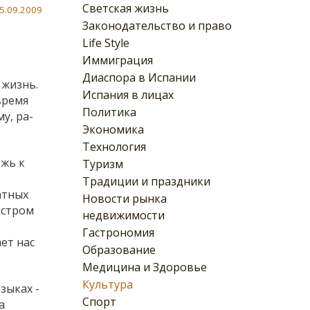
Светская жизнь
5.09.2009
Законодательство и право
Life Style
Иммиграция
Диаспора в Испании
 жизнь.
Испания в лицах
время
Политика
у, ра­
Экономика
Технология
ежь к
Туризм
Традиции и праздники
атных
Новости рынка
истром
недвижимости
Гастрономия
ет нас
Образование
Медицина и Здоровье
Культура
зыках -
Спорт
a