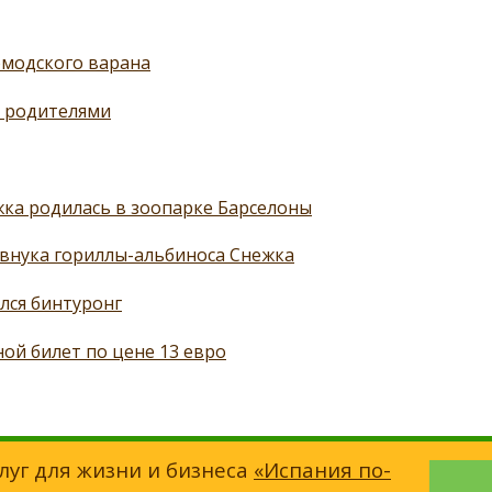
омодского варана
т родителями
ка родилась в зоопарке Барселоны
внука гориллы-альбиноса Снежка
ился бинтуронг
ой билет по цене 13 евро
луг для жизни и бизнеса
«Испания по-