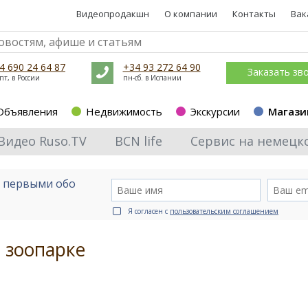
Видеопродакшн
О компании
Контакты
Вак
4 690 24 64 87
+34 93 272 64 90
Заказать зв
пт, в России
пн-сб. в Испании
Объявления
Недвижимость
Экскурсии
Магази
Видео Ruso.TV
BCN life
Сервис на немецк
е первыми обо
Я согласен с
пользовательским соглашением
 зоопарке