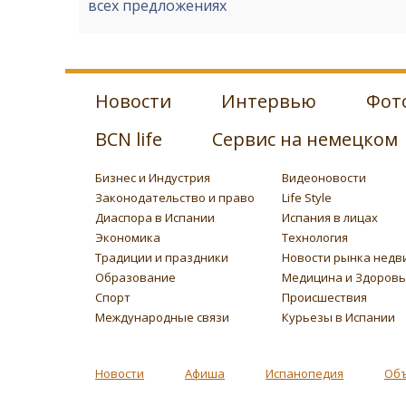
всех предложениях
Новости
Интервью
Фот
BCN life
Сервис на немецком
Бизнес и Индустрия
Видеоновости
Законодательство и право
Life Style
Диаспора в Испании
Испания в лицах
Экономика
Технология
Традиции и праздники
Новости рынка недв
Образование
Медицина и Здоров
Спорт
Происшествия
Международные связи
Курьезы в Испании
Новости
Афиша
Испанопедия
Об