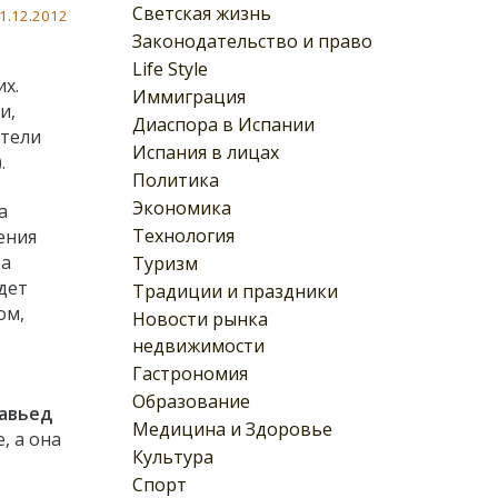
Светская жизнь
1.12.2012
Законодательство и право
Life Style
х.
Иммиграция
и,
Диаспора в Испании
ители
Испания в лицах
.
Политика
Экономика
а
Технология
ения
за
Туризм
дет
Традиции и праздники
ом,
Новости рынка
недвижимости
Гастрономия
Образование
авьед
Медицина и Здоровье
, а она
Культура
Спорт