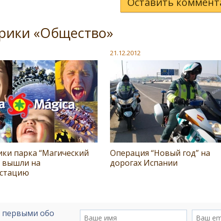
Оставить коммент
брики «Общество»
21.12.2012
ики парка “Магический
Операция “Новый год” на
” вышли на
дорогах Испании
стацию
е первыми обо