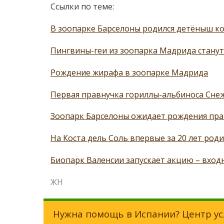
Ссылки по теме:
В зоопарке Барселоны родился детёныш к
Пингвины-геи из зоопарка Мадрида стану
Рождение жирафа в зоопарке Мадрида
Первая правнучка гориллы-альбиноса Снеж
Зоопарк Барселоны ожидает рождения пра
На Коста дель Соль впервые за 20 лет род
Биопарк Валенсии запускает акцию – входн
ЖН
Нужна помощь в Испании? Центр ус