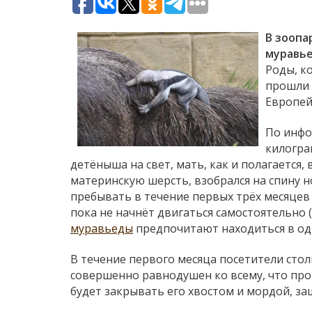
В зоопа
муравь
Роды, к
прошли 
Европей
По инф
килогра
детёныша на свет, мать, как и полагается,
материнскую шерсть, взобрался на спину 
пребывать в течение первых трёх месяцев
пока не начнёт двигаться самостоятельно
муравьеды
предпочитают находиться в од
В течение первого месяца посетители сто
совершенно равнодушен ко всему, что прои
будет закрывать его хвостом и мордой, з