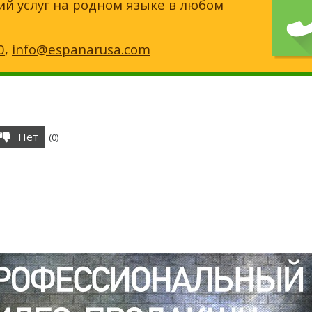
ий услуг на родном языке в любом
0
,
info@espanarusa.com
Нет
(
0
)