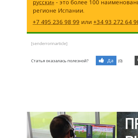
русски»
- это более 100 наименован
регионе Испании.
+7 495 236 98 99
или
+34 93 272 64 9
[senderrorinarticle]
Да
Статья оказалась полезной?
(
0
)