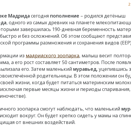
2
рке Мадрида
сегодня
пополнение
– родился детёныш
еда
, одного из самых древних на планете млекопитающи
оторыми завершилась 190-дневная беременность матер
быстро и без осложнений. Об этом сообщают представ
ской программы размножения и сохранения видов (ЕЕР)
ормации из
мадридского зоопарка
, малыш весит полтор
мма, а его рост составляет 50 сантиметров. После появл
 вылизала его. Затем маленький
муравьед
, уцепившись 
новоиспечённой родительницы. В этом положении он бу
 своей жизни, когда будет питаться материнским молок
 (исключая первые месяцы жизни и периоды спаривания,
иночестве).
личного зоопарка смогут наблюдать, что маленький
мур
сходит вокруг. Он будет крепко сидеть у мамы на спине
ащищая от внешних воздействий.