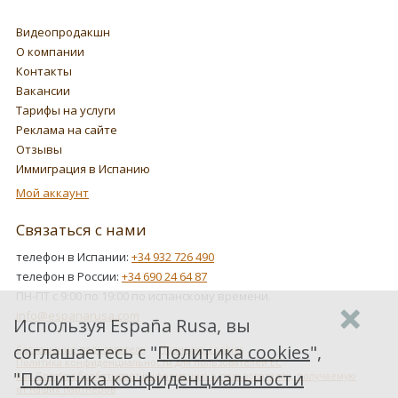
Видеопродакшн
О компании
Контакты
Вакансии
Тарифы на услуги
Реклама на сайте
Отзывы
Иммиграция в Испанию
Мой аккаунт
Связаться с нами
телефон в Испании:
+34 932 726 490
телефон в России:
+34 690 24 64 87
ПН-ПТ с 9:00 по 19:00 по испанскому времени.
info@espanarusa.com
Используя España Rusa, вы
соглашаетесь с "
Политика cookies
",
Соглашение пользователя
Политика cookies
Политика конфиденциальности для пользователей ЕС
"
Политика конфиденциальности
Как Google обрабатывает информацию о пользователях, получаемую
от наших партнеров