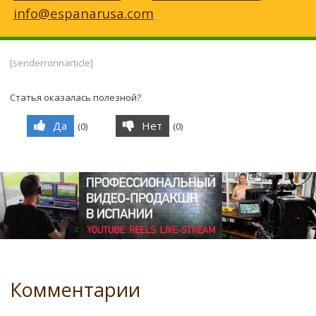
info@espanarusa.com
[senderrorinarticle]
Статья оказалась полезной?
Да
Нет
(
0
)
(
0
)
Комментарии