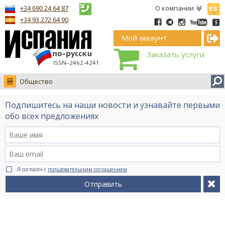
Españ
+34 690 24 64 87
О компании
+34 93 272 64 90
Мой аккаунт
Заказать услуги
ISSN–2462-4241
Общество
Новости
Подпишитесь на наши новости и узнавайте первыми
Интервью
обо всех предложениях
Фото
Видео Ruso.TV
BCN life
Я согласен с
пользовательским соглашением
Сервис на немецком
Отправить