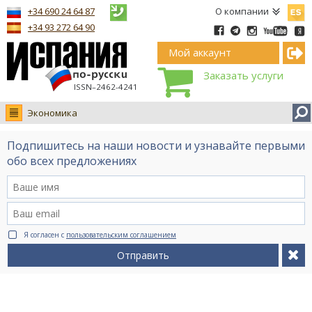
Españ
+34 690 24 64 87
О компании
+34 93 272 64 90
Мой аккаунт
Заказать услуги
ISSN–2462-4241
Экономика
Новости
Подпишитесь на наши новости и узнавайте первыми
Интервью
обо всех предложениях
Фото
Видео Ruso.TV
BCN life
Я согласен с
пользовательским соглашением
Сервис на немецком
Отправить