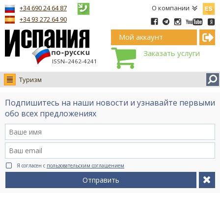
Españ
+34 690 24 64 87
О компании
+34 93 272 64 90
Мой аккаунт
Заказать услуги
ISSN–2462-4241
Туризм
Новости
Подпишитесь на наши новости и узнавайте первыми
Интервью
обо всех предложениях
Фото
Видео Ruso.TV
BCN life
Я согласен с
пользовательским соглашением
Сервис на немецком
Отправить