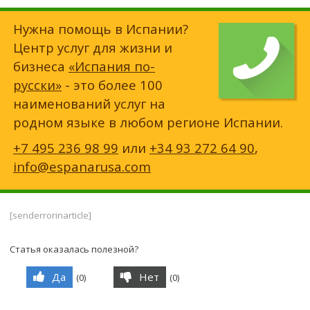
Нужна помощь в Испании?
Центр услуг для жизни и
бизнеса
«Испания по-
русски»
- это более 100
наименований услуг на
родном языке в любом регионе Испании.
+7 495 236 98 99
или
+34 93 272 64 90
,
info@espanarusa.com
[senderrorinarticle]
Статья оказалась полезной?
Да
Нет
(
0
)
(
0
)