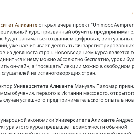
2
ситет Аликанте
открыл вчера проект “Unimooc Aempren
пециальный курс, призванный
обучить предпринимате
е будут заниматься созданием цифровых, виртуальных
ий, уже насчитывает десять тысяч зарегистрировавших
ов из девяноста стран. Нововведением курса является т
диниться к нему можно абсолютно бесплатно, уроки бу
ить он-лайн, а “посещать” лекции можно в свободном 
а слушателей из испаноговорящих стран
.
ректор
Университета Аликанте
Мануэль Паломар призн
ммы обучения, первого в Испании массового, открытог
ь случаи успешного предпринимательского опыта в но
ждународной экономики
Университета Аликанте
Андрес
руктура этого курса превышает возможности обычной
тво слушателей не только не смущает создателей новой