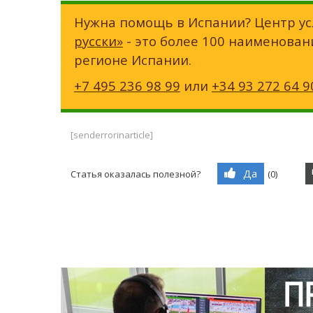
Нужна помощь в Испании? Центр ус
русски»
- это более 100 наименован
регионе Испании.
+7 495 236 98 99
или
+34 93 272 64 9
[senderrorinarticle]
Да
Статья оказалась полезной?
(
0
)