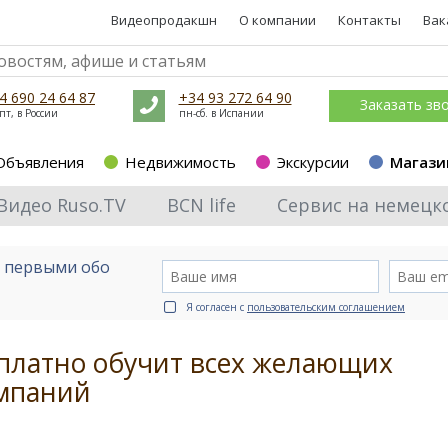
Видеопродакшн
О компании
Контакты
Вак
4 690 24 64 87
+34 93 272 64 90
Заказать зв
пт, в России
пн-сб. в Испании
Объявления
Недвижимость
Экскурсии
Магази
Видео Ruso.TV
BCN life
Сервис на немецк
е первыми обо
Я согласен с
пользовательским соглашением
сплатно обучит всех желающих
омпаний