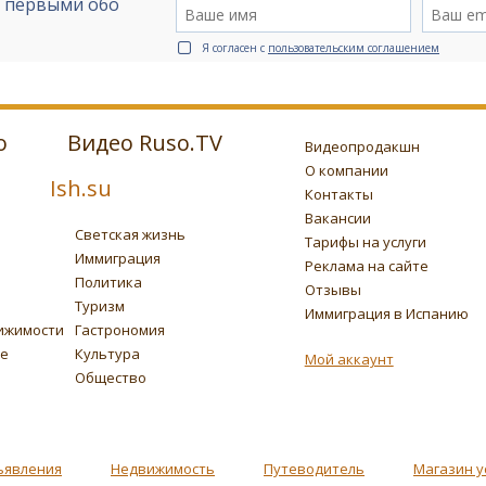
е первыми обо
Я согласен с
пользовательским соглашением
о
Видео Ruso.TV
Видеопродакшн
О компании
Ish.su
Контакты
Вакансии
Светская жизнь
Тарифы на услуги
Иммиграция
Реклама на сайте
Политика
Отзывы
Туризм
Иммиграция в Испанию
ижимости
Гастрономия
ье
Культура
Мой аккаунт
Общество
ъявления
Недвижимость
Путеводитель
Магазин у