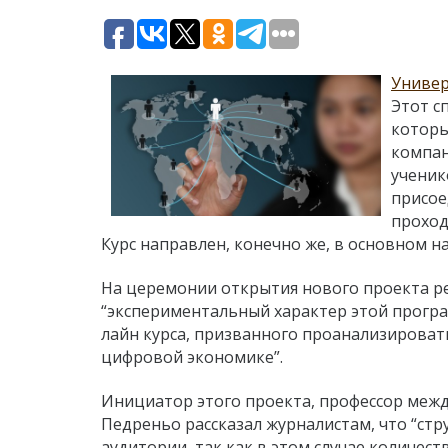
Универ
Этот с
которы
компан
ученик
присое
проход
Курс направлен, конечно же, в основном н
На церемонии открытия нового проекта 
“экспериментальный характер этой програ
лайн курса, призванного проанализироват
цифровой экономике”.
Инициатор этого проекта, профессор ме
Педреньо рассказал журналистам, что “ст
аудитории, так как в этом случае количес