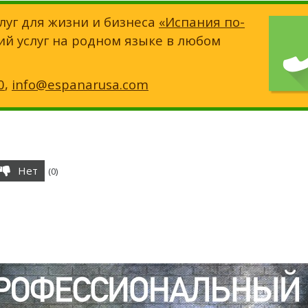
луг для жизни и бизнеса
«Испания по-
ий услуг на родном языке в любом
0
,
info@espanarusa.com
Нет
(
0
)