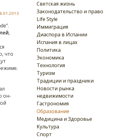
Светская жизнь
Законодательство и право
6.01.2013
Life Style
de”.
Иммиграция
лей
,
Диаспора в Испании
Испания в лицах
ся
Политика
о, что
Экономика
дут
Технология
режиме.
Туризм
Традиции и праздники
Новости рынка
ал
недвижимости
о он-
вой
Гастрономия
Образование
Медицина и Здоровье
Культура
Спорт