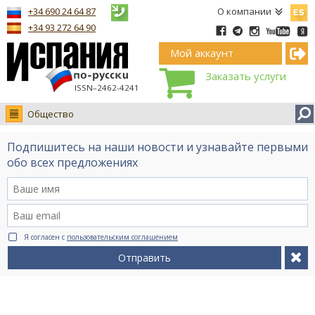
Españ
+34 690 24 64 87
О компании
+34 93 272 64 90
Мой аккаунт
Заказать услуги
ISSN–2462-4241
Общество
Новости
Подпишитесь на наши новости и узнавайте первыми
Интервью
обо всех предложениях
Фото
Видео Ruso.TV
BCN life
Я согласен с
пользовательским соглашением
Сервис на немецком
Отправить