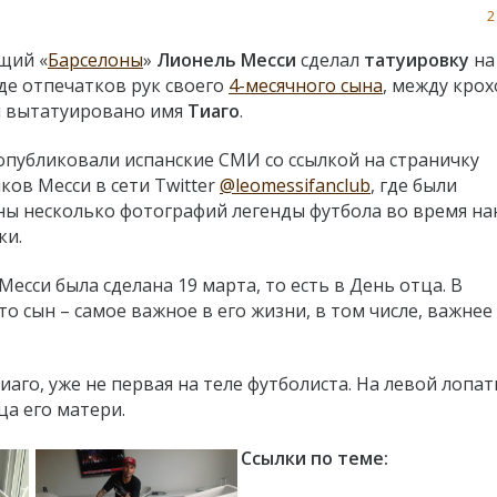
2
щий «
Барселоны
»
Лионель Месси
сделал
татуировку
на
иде отпечатков рук своего
4-месячного сына
, между кро
 вытатуировано имя
Тиаго
.
опубликовали испанские СМИ со ссылкой на страничку
ков Месси в сети Twitter
@leomessifanclub
, где были
ы несколько фотографий легенды футбола во время на
ки.
есси была сделана 19 марта, то есть в День отца. В
то сын – самое важное в его жизни, в том числе, важнее
аго, уже не первая на теле футболиста. На левой лопат
ца его матери.
Ссылки по теме: