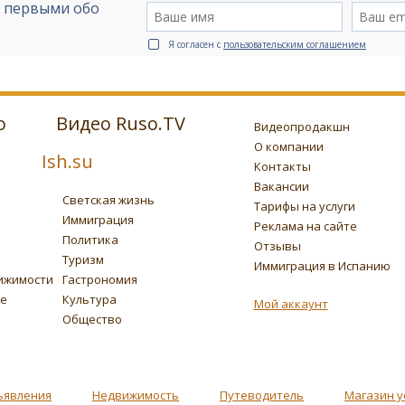
е первыми обо
Я согласен с
пользовательским соглашением
о
Видео Ruso.TV
Видеопродакшн
О компании
Ish.su
Контакты
Вакансии
Светская жизнь
Тарифы на услуги
Иммиграция
Реклама на сайте
Политика
Отзывы
Туризм
Иммиграция в Испанию
ижимости
Гастрономия
ье
Культура
Мой аккаунт
Общество
ъявления
Недвижимость
Путеводитель
Магазин у