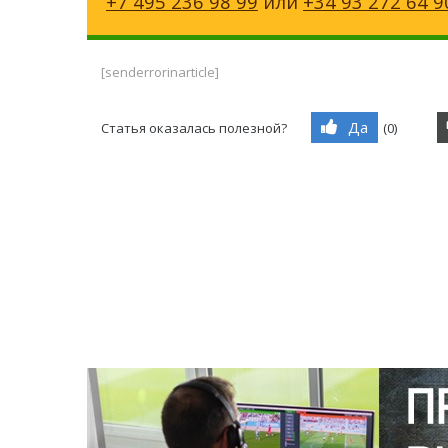
+7 495 236 98 99
или
+34 93 272 64 9
[senderrorinarticle]
Да
Статья оказалась полезной?
(
0
)