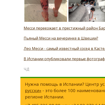
Месси переезжает в престижный район Ба
Пьяный Месси на вечеринке в Швеции?
Лео Месси - самый известный сосед в Каст
В Испании опубликовали первые фотографи
ЧД
Нужна помощь в Испании? Центр ус
русски»
- это более 100 наименован
регионе Испании.