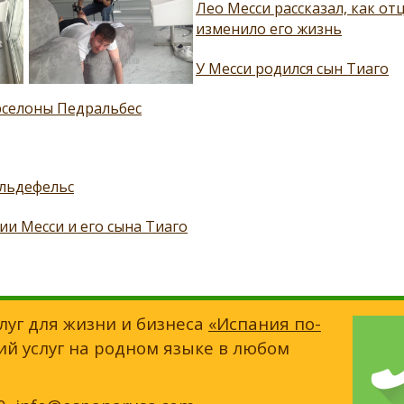
Лео Месси рассказал, как от
изменило его жизнь
У Месси родился сын Тиаго
рселоны Педральбес
ельдефельс
и Месси и его сына Тиаго
луг для жизни и бизнеса
«Испания по-
ий услуг на родном языке в любом