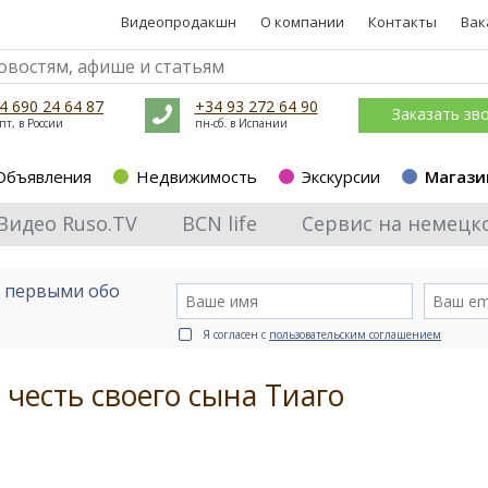
Видеопродакшн
О компании
Контакты
Вак
4 690 24 64 87
+34 93 272 64 90
Заказать зв
пт, в России
пн-сб. в Испании
Объявления
Недвижимость
Экскурсии
Магази
Видео Ruso.TV
BCN life
Сервис на немецк
е первыми обо
Я согласен с
пользовательским соглашением
 честь своего сына Тиаго