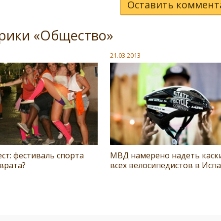
Оставить коммент
брики «Общество»
21.03.2013
ст: фестиваль спорта
МВД намерено надеть каск
врата?
всех велосипедистов в Исп