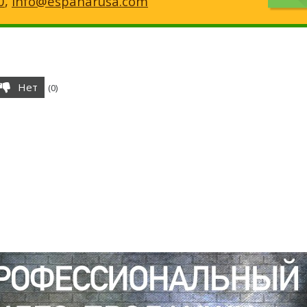
0
,
info@espanarusa.com
Нет
(
0
)