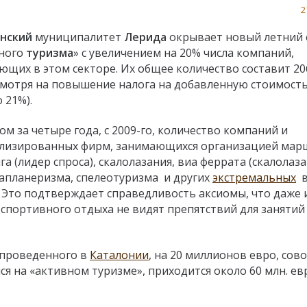
2
нский
муниципалитет
Лерида
окрывает новый летний 
ного
туризма
» с увеличением на 20% числа компаний,
ющих в этом секторе. Их общее количество составит 20
смотря на повышение налога на добавленную стоимость
о 21%).
ом за четыре года, с 2009-го, количество компаний и
лизированных фирм, занимающихся организацией ма
га (лидер спроса), скалолазания, виа феррата (скалолаз
апланеризма, спелеотуризма и других
экстремальных
в
6. Это подтверждает справедливость аксиомы, что даже 
 спортивного отдыха не видят препятствий для занятий
 проведенного в
Каталонии
, на 20 миллионов евро, сов
 на «активном туризме», приходится около 60 млн. ев