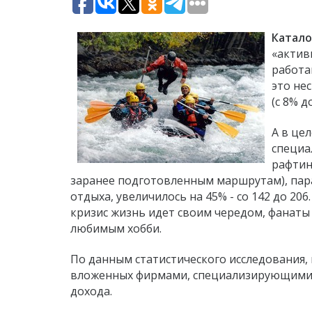
Катало
«актив
работа
это не
(с 8% д
А в цел
специа
рафтин
заранее подготовленным маршрутам), пар
отдыха, увеличилось на 45% - со 142 до 20
кризис жизнь идет своим чередом, фанаты
любимым хобби.
По данным статистического исследования,
вложенных фирмами, специализирующимися
дохода.