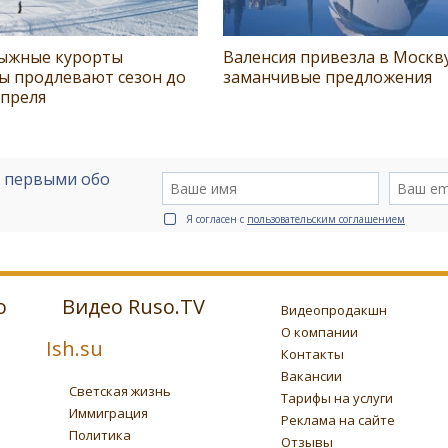
ыжные курорты
Валенсия привезла в Москв
ы продлевают сезон до
заманчивые предложения
апреля
е первыми обо
Я согласен с
пользовательским соглашением
о
Видео Ruso.TV
Видеопродакшн
О компании
Ish.su
Контакты
Вакансии
Светская жизнь
Тарифы на услуги
Иммиграция
Реклама на сайте
Политика
Отзывы