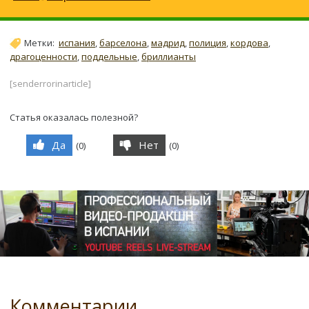
Метки:
испания
,
барселона
,
мадрид
,
полиция
,
кордова
,
драгоценности
,
поддельные
,
бриллианты
[senderrorinarticle]
Статья оказалась полезной?
Да
Нет
(
0
)
(
0
)
Комментарии