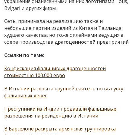
украшения с нанесенными на них логотипами Tous,
Bvlgari и других фирм.
Сеть принимала на реализацию также и
небольшие партии изделий из Китая и Таиланда,
худшего качества, но тоже с клеймами ведущих в
сфере производства
драгоценностей
предприятий.
Ссылки по теме:
Конфискация фальшивых драгоценностей
стоимостью 100.000 евро
В Испании раскрыта крупнейшая сеть по выпуску
фальшивых денег
Преступники из Индии продавали фальшивые
разрешения на резиденцию в Испании
В Барселоне раскрыта армянская группировка