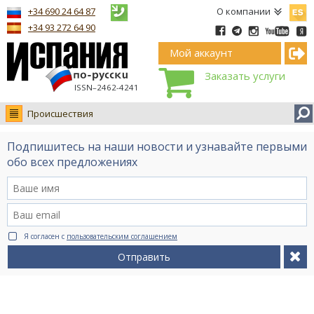
Españ
+34 690 24 64 87
О компании
+34 93 272 64 90
Мой аккаунт
Заказать услуги
ISSN–2462-4241
Происшествия
Новости
Подпишитесь на наши новости и узнавайте первыми
Интервью
обо всех предложениях
Фото
Видео Ruso.TV
BCN life
Я согласен с
пользовательским соглашением
Сервис на немецком
Отправить