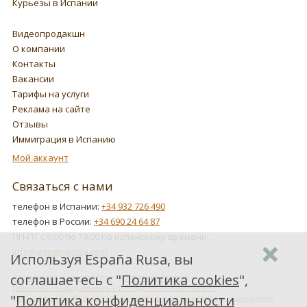
Курьезы в Испании
Видеопродакшн
О компании
Контакты
Вакансии
Тарифы на услуги
Реклама на сайте
Отзывы
Иммиграция в Испанию
Мой аккаунт
Связаться с нами
телефон в Испании:
+34 932 726 490
телефон в России:
+34 690 24 64 87
ПН-ПТ с 9:00 по 19:00 по испанскому времени.
info@espanarusa.com
Используя España Rusa, вы
соглашаетесь с "
Политика cookies
",
Соглашение пользователя
Политика cookies
Политика конфиденциальности для пользователей ЕС
"
Политика конфиденциальности
Как Google обрабатывает информацию о пользователях, получаемую