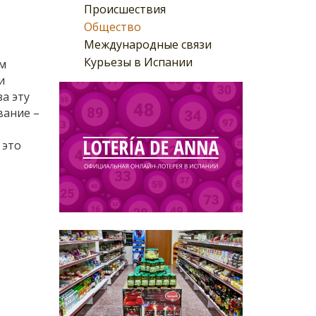
Происшествия
.
Общество
Международные связи
Курьезы в Испании
ем
и
а эту
вание –
 это