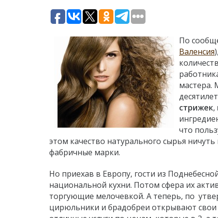
По сообщ
Валенсия
количеств
работник
мастера. 
десятиле
стрижек
,
ингредиен
что польз
этом качество натурального сырья ничуть н
фабричные марки.
Но приехав в Европу, гости из Поднебесн
национальной кухни. Потом сфера их акти
торгующие мелочевкой. А теперь, по утве
цирюльники и брадобреи открывают свои 