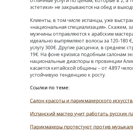
отличные услуги по ценам, которые в 2, а т
эстетики» не закрываются на обед и выход
Клиенты, в том числе испанцы, уже выстра
«национальная специализация». Скажем, 
мужчины отправляются к арабским мастера
идеально выпрямляют волосы за 120-180 €,
услугу 300€. Другие расценки, в среднем: 
19€. На фоне кризиса подобным салонам эк
национальные диаспоры в провинции Алика
касается китайской общины – от 4.897 челов
устойчивую тенденцию к росту.
Ссылки по теме:
Салон красоты и парикмахерского искусств
Испанский мастер учит работать русских п
Парикмахеры протестуют против музыкал