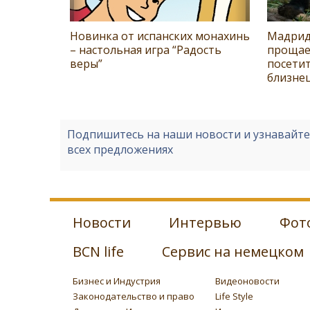
Новинка от испанских монахинь
Мадрид
– настольная игра “Радость
прощае
веры”
посетит
близне
Подпишитесь на наши новости и узнавайт
всех предложениях
Новости
Интервью
Фот
BCN life
Сервис на немецком
Бизнес и Индустрия
Видеоновости
Законодательство и право
Life Style