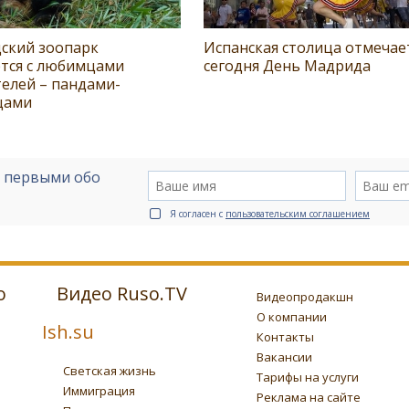
ский зоопарк
Испанская столица отмечае
тся с любимцами
сегодня День Мадрида
елей – пандами-
цами
е первыми обо
Я согласен с
пользовательским соглашением
о
Видео Ruso.TV
Видеопродакшн
О компании
Ish.su
Контакты
Вакансии
Светская жизнь
Тарифы на услуги
Иммиграция
Реклама на сайте