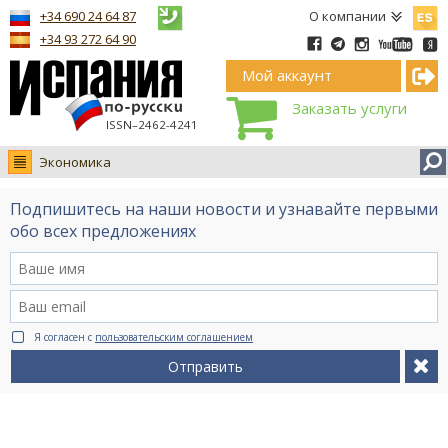
Españ
+34 690 24 64 87
О компании
+34 93 272 64 90
Мой аккаунт
Заказать услуги
ISSN–2462-4241
Экономика
Новости
Подпишитесь на наши новости и узнавайте первыми
Интервью
обо всех предложениях
Фото
Видео Ruso.TV
BCN life
Я согласен с
пользовательским соглашением
Сервис на немецком
Отправить