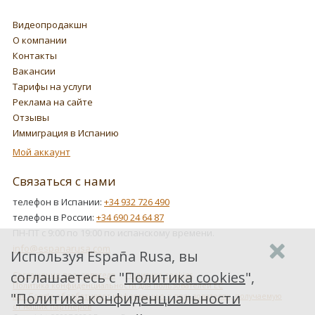
Видеопродакшн
О компании
Контакты
Вакансии
Тарифы на услуги
Реклама на сайте
Отзывы
Иммиграция в Испанию
Мой аккаунт
Связаться с нами
телефон в Испании:
+34 932 726 490
телефон в России:
+34 690 24 64 87
ПН-ПТ с 9:00 по 19:00 по испанскому времени.
info@espanarusa.com
Используя España Rusa, вы
соглашаетесь с "
Политика cookies
",
Соглашение пользователя
Политика cookies
Политика конфиденциальности для пользователей ЕС
"
Политика конфиденциальности
Как Google обрабатывает информацию о пользователях, получаемую
от наших партнеров