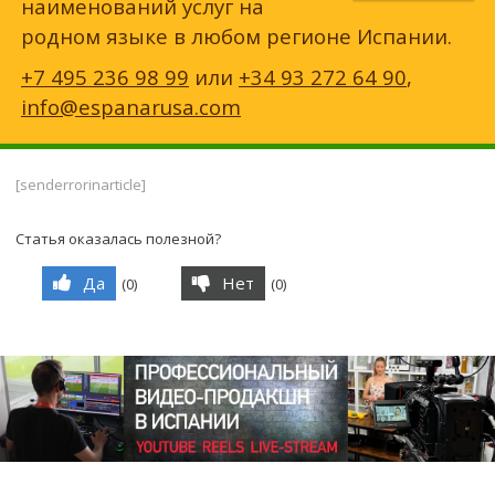
наименований услуг на
родном языке в любом регионе Испании.
+7 495 236 98 99
или
+34 93 272 64 90
,
info@espanarusa.com
[senderrorinarticle]
Статья оказалась полезной?
Да
Нет
(
0
)
(
0
)