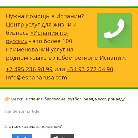
Нужна помощь в Испании?
Центр услуг для жизни и
бизнеса
«Испания по-
русски»
- это более 100
наименований услуг на
родном языке в любом регионе Испании.
+7 495 236 98 99
или
+34 93 272 64 90
,
info@espanarusa.com
Метки:
испания
,
барселона
,
футбол
,
реал
,
месси
,
роналду
[senderrorinarticle]
Статья оказалась полезной?