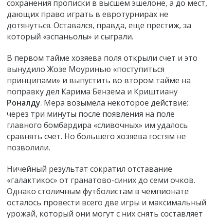
сохранения прописки в высшем эшелоне, а до мест,
дающих право играть в евротурнирах не
дотянуться. Оставался, правда, еще престиж, за
который «эспаньолы» и сыграли.
В первом тайме хозяева поля открыли счет и это
вынудило Жозе Моуринью «поступиться
принципами» и выпустить во втором тайме на
поправку дел Карима Бензема и Криштиану
Роналду
. Мера возымела некоторое действие:
через три минуты после появления на поле
главного бомбардира «сливочных» им удалось
сравнять счет. Но большего хозяева гостям не
позволили.
Ничейный результат сократил отставание
«галактикос» от гранатово-синих до семи очков.
Однако столичным футболистам в чемпионате
осталось провести всего две игры и максимальный
урожай, который они могут с них снять составляет