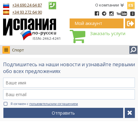
Españ
+34 690 24 64 87
О компании
+34 93 272 64 90
Мой аккаунт
Заказать услуги
ISSN–2462-4241
Спорт
Новости
Подпишитесь на наши новости и узнавайте первыми
Интервью
обо всех предложениях
Фото
Видео Ruso.TV
BCN life
Я согласен с
пользовательским соглашением
Сервис на немецком
Отправить