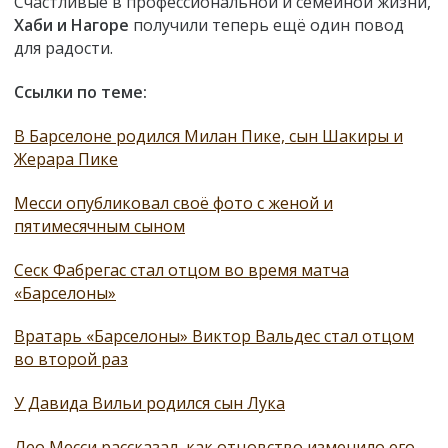
Счастливые в профессиональной и семейной жизни,
Хаби и Нагоре
получили теперь ещё один повод
для радости.
Ссылки по теме:
В Барселоне родился Милан Пике, сын Шакиры и
Жерара Пике
Месси опубликовал своё фото с женой и
пятимесячным сыном
Сеск Фабрегас стал отцом во время матча
«Барселоны»
Вратарь «Барселоны» Виктор Вальдес стал отцом
во второй раз
У Давида Вильи родился сын Лука
Лео Месси рассказал, как отцовство изменило его