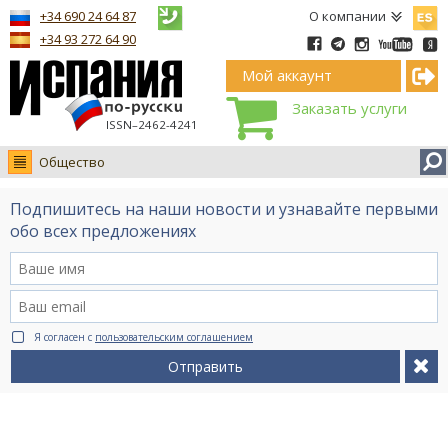
Españ
+34 690 24 64 87
О компании
+34 93 272 64 90
Мой аккаунт
Заказать услуги
ISSN–2462-4241
Общество
Новости
Подпишитесь на наши новости и узнавайте первыми
Интервью
обо всех предложениях
Фото
Видео Ruso.TV
BCN life
Я согласен с
пользовательским соглашением
Сервис на немецком
Отправить