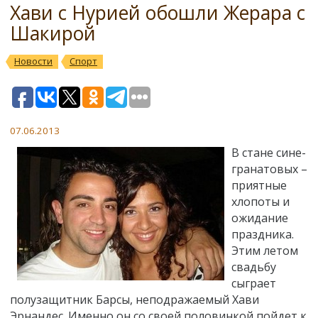
Хави с Нурией обошли Жерара с
Шакирой
Новости
Спорт
07.06.2013
В стане сине-
гранатовых –
приятные
хлопоты и
ожидание
праздника.
Этим летом
свадьбу
сыграет
полузащитник Барсы, неподражаемый Хави
Эрнандес. Именно он со своей половинкой пойдет к