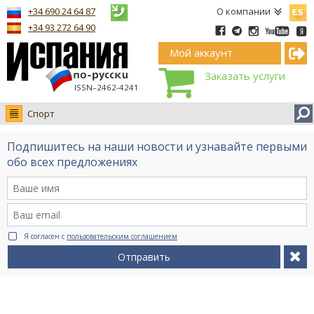
Españ
+34 690 24 64 87
О компании
+34 93 272 64 90
Мой аккаунт
Заказать услуги
ISSN–2462-4241
Спорт
Новости
Подпишитесь на наши новости и узнавайте первыми
Интервью
обо всех предложениях
Фото
Видео Ruso.TV
BCN life
Я согласен с
пользовательским соглашением
Сервис на немецком
Отправить