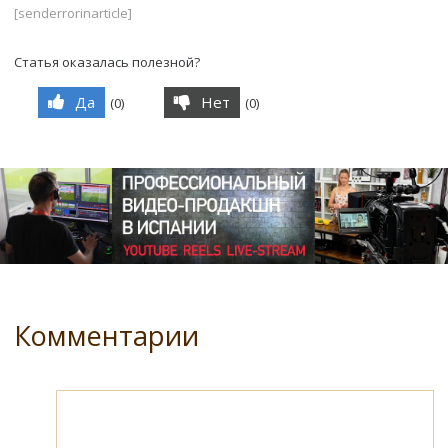
[senderrorinarticle]
Статья оказалась полезной?
Да
Нет
(
0
)
(
0
)
Комментарии