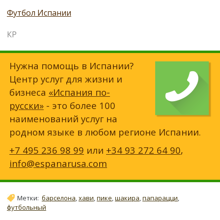
Футбол Испании
КР
Нужна помощь в Испании?
Центр услуг для жизни и
бизнеса
«Испания по-
русски»
- это более 100
наименований услуг на
родном языке в любом регионе Испании.
+7 495 236 98 99
или
+34 93 272 64 90
,
info@espanarusa.com
Метки:
барселона
,
хави
,
пике
,
шакира
,
папарацци
,
футбольный