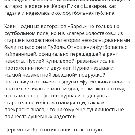
алтарю, а вовсе не Жерар
Пике
с
Шакирой
, как
гадала и надеялась околофутбольная публика.
Хави – один из ветеранов «Барсы» не только на
футбольном
поле, но и в «лагере холостяков»: из
старшей возрастной категории неокольцованными
были только он и Пуйоль. Отношения футболиста с
избранницей, официально перешедшей в ранг
невесты, Нурией Кунильерой, развивались на
протяжении почти двух лет. Нурию называли
«самой незаметной звездной» подружкой,
поскольку в отличие от других «футбольных невест»
она не светилась в масс-медиа, возможно потому,
что сама по профессии журналист. Девушка
старательно избегала
папарацци
, так как
прекрасно знала, что никому еще публичность не
принесла душевных радостей.
Церемония бракосочетания, на которую