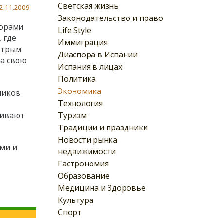
Светская жизнь
2.11.2009
Законодательство и право
торами
Life Style
 где
Иммиграция
хитрым
Диаспора в Испании
на свою
Испания в лицах
Политика
Экономика
ников
Технология
Туризм
живают
Традиции и праздники
Новости рынка
ами и
недвижимости
Гастрономия
Образование
Медицина и Здоровье
Культура
Спорт