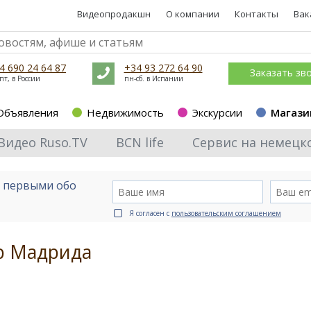
Видеопродакшн
О компании
Контакты
Вак
4 690 24 64 87
+34 93 272 64 90
Заказать зв
пт, в России
пн-сб. в Испании
Объявления
Недвижимость
Экскурсии
Магази
Видео Ruso.TV
BCN life
Сервис на немецк
е первыми обо
Я согласен с
пользовательским соглашением
р Мадрида