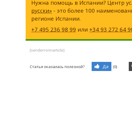
Нужна помощь в Испании? Центр ус
русски»
- это более 100 наименован
регионе Испании.
+7 495 236 98 99
или
+34 93 272 64 9
[senderrorinarticle]
Да
Статья оказалась полезной?
(
0
)