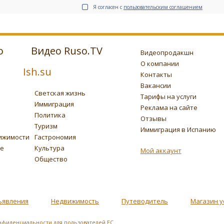
Я согласен с
пользовательским соглашением
о
Видео Ruso.TV
Видеопродакшн
О компании
Ish.su
Контакты
Вакансии
Светская жизнь
Тарифы на услуги
Иммиграция
Реклама на сайте
Политика
Отзывы
Туризм
Иммиграция в Испанию
ижимости
Гастрономия
ье
Культура
Мой аккаунт
Общество
ъявления
Недвижимость
Путеводитель
Магазин у
нфиденциальности для пользователей ЕС