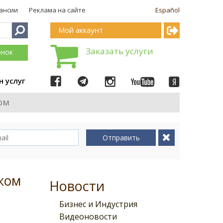
ансии
Реклама на сайте
Español
Мой аккаунт
Заказать услуги
онок
н услуг
ом
Отправить
ежом
Новости
Бизнес и Индустрия
Видеоновости