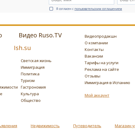
Я согласен с
пользовательским соглашением
о
Видео Ruso.TV
Видеопродакшн
О компании
Ish.su
Контакты
Вакансии
Светская жизнь
Тарифы на услуги
Иммиграция
Реклама на сайте
Политика
Отзывы
Туризм
Иммиграция в Испанию
ижимости
Гастрономия
ье
Культура
Мой аккаунт
Общество
ъявления
Недвижимость
Путеводитель
Магазин у