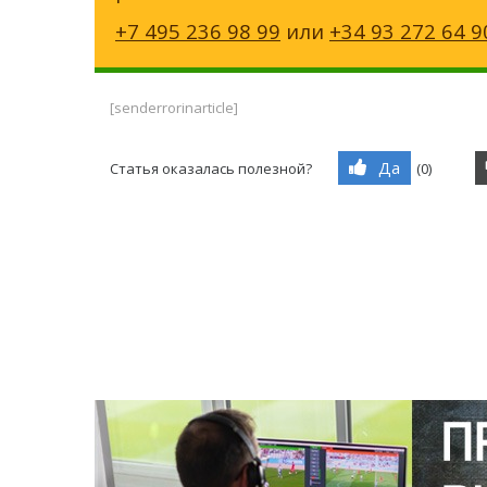
+7 495 236 98 99
или
+34 93 272 64 9
[senderrorinarticle]
Да
Статья оказалась полезной?
(
0
)