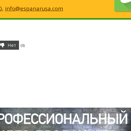
0
,
info@espanarusa.com
Нет
(
0
)