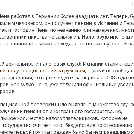
1
Пена работал в Германии более двадцати лет. Теперь, б
жилым человеком, он получает
пенсии в Испании
и Гер
как и господин Пена, по незнанию или намеренно, мног
ественники никогда не заявляли в
Налоговую инспекц
ностранном источнике дохода, хотя по закону они обяз
.
ой деятельности
налоговых служб Испании
стали спец
не, получающие пенсии за рубежом
, годами не сообща
асследований, которые ведутся за период с 2008 года по
ров, как Хулио Пена, уже получили официальные уведо
рафов.
специальной проверки было выявлено множество случа
олучении пенсии
от иностранного государства, но,
большое количество налогоплательщиков, которые не
м, государство считает, что “бездействие по отношению 
жение первой группы граждан было бы несправедливо х