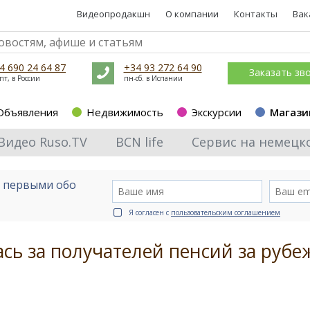
Видеопродакшн
О компании
Контакты
Вак
4 690 24 64 87
+34 93 272 64 90
Заказать зв
пт, в России
пн-сб. в Испании
Объявления
Недвижимость
Экскурсии
Магази
Видео Ruso.TV
BCN life
Сервис на немецк
е первыми обо
Я согласен с
пользовательским соглашением
ась за получателей пенсий за руб