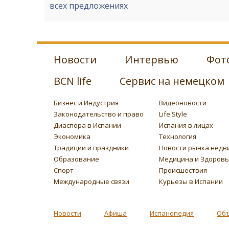
всех предложениях
Новости
Интервью
Фот
BCN life
Сервис на немецком
Бизнес и Индустрия
Видеоновости
Законодательство и право
Life Style
Диаспора в Испании
Испания в лицах
Экономика
Технология
Традиции и праздники
Новости рынка недв
Образование
Медицина и Здоров
Спорт
Происшествия
Международные связи
Курьезы в Испании
Новости
Афиша
Испанопедия
Об