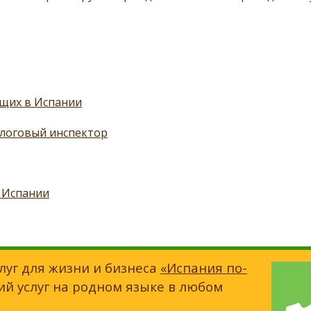
ющих в Испании
алоговый инспектор
 Испании
луг для жизни и бизнеса
«Испания по-
ий услуг на родном языке в любом