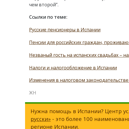
чем второй”.
Ссылки по теме:
Русские пенсионеры в Испании
Пенсии для российских граждан, прожива
Незваный гость на испанских свадьбах – н
Налоги и налогообложение в Испании
Изменения в налоговом законодательстве
ЖН
Нужна помощь в Испании? Центр ус
русски»
- это более 100 наименован
регионе Испании.