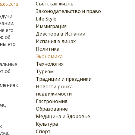
Светская жизнь
6.06.2013
Законодательство и право
удучи
Life Style
мании.
Иммиграция
ие его
Диаспора в Испании
ию
об
Испания в лицах
аны это
Политика
Экономика
Технология
иальные
ют об
Туризм
Традиции и праздники
мления с
Новости рынка
недвижимости
Гастрономия
ев,
Образование
Медицина и Здоровье
Культура
к
Спорт
уже,