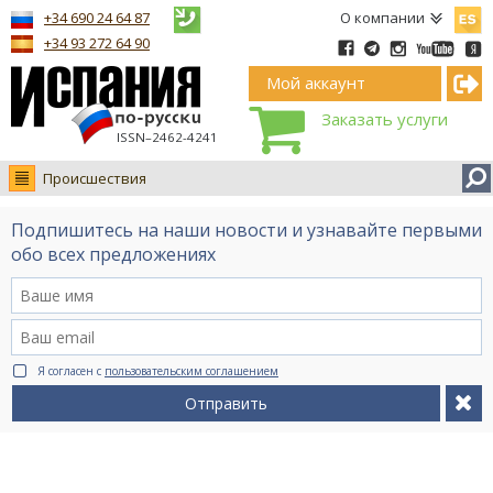
Españ
+34 690 24 64 87
О компании
+34 93 272 64 90
Мой аккаунт
Заказать услуги
ISSN–2462-4241
Происшествия
Новости
Подпишитесь на наши новости и узнавайте первыми
Интервью
обо всех предложениях
Фото
Видео Ruso.TV
BCN life
Я согласен с
пользовательским соглашением
Сервис на немецком
Отправить