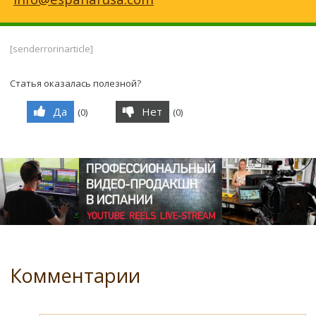
[senderrorinarticle]
Статья оказалась полезной?
Да
Нет
(
0
)
(
0
)
Комментарии