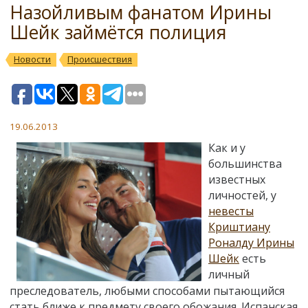
Назойливым фанатом Ирины
Шейк займётся полиция
Новости
Происшествия
19.06.2013
Как и у
большинства
известных
личностей, у
невесты
Криштиану
Роналду Ирины
Шейк
есть
личный
преследователь, любыми способами пытающийся
стать ближе к предмету своего обожания. Испанская