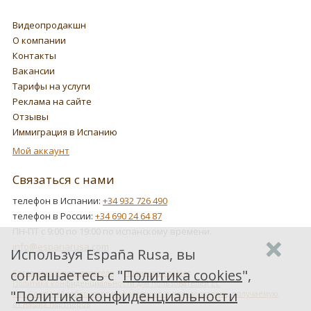
Видеопродакшн
О компании
Контакты
Вакансии
Тарифы на услуги
Реклама на сайте
Отзывы
Иммиграция в Испанию
Мой аккаунт
Связаться с нами
телефон в Испании:
+34 932 726 490
телефон в России:
+34 690 24 64 87
ПН-ПТ с 9:00 по 19:00 по испанскому времени.
info@espanarusa.com
Используя España Rusa, вы
соглашаетесь с "
Политика cookies
",
Соглашение пользователя
Политика cookies
Политика конфиденциальности для пользователей ЕС
"
Политика конфиденциальности
Как Google обрабатывает информацию о пользователях, получаемую
от наших партнеров