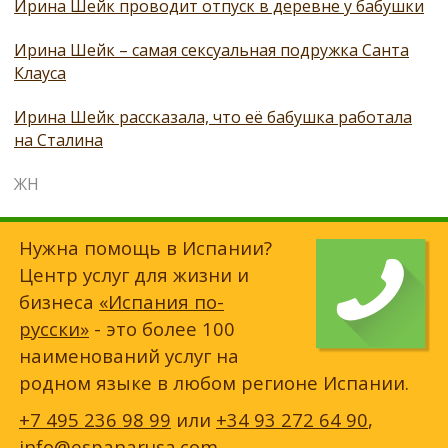
Ирина Шейк проводит отпуск в деревне у бабушки
Ирина Шейк – самая сексуальная подружка Санта
Клауса
Ирина Шейк рассказала, что её бабушка работала
на Сталина
ЖН
Нужна помощь в Испании?
Центр услуг для жизни и
бизнеса
«Испания по-
русски»
- это более 100
наименований услуг на
родном языке в любом регионе Испании.
+7 495 236 98 99
или
+34 93 272 64 90
,
info@espanarusa.com