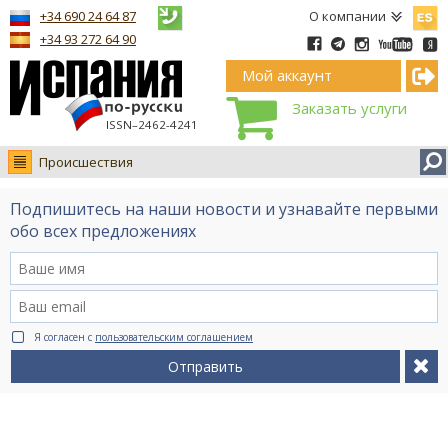
Españ
+34 690 24 64 87
О компании
+34 93 272 64 90
Мой аккаунт
Заказать услуги
ISSN–2462-4241
Происшествия
Новости
Подпишитесь на наши новости и узнавайте первыми
Интервью
обо всех предложениях
Фото
Видео Ruso.TV
BCN life
Я согласен с
пользовательским соглашением
Сервис на немецком
Отправить