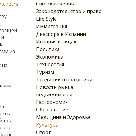
Светская жизнь
1.07.2013
Законодательство и право
тву
Life Style
,
Иммиграция
стоящей
Диаспора в Испании
 и
Испания в лицах
к
Политика
ами из
Экономика
,
Технология
 на
Туризм
Традиции и праздники
жизни
Новости рынка
недвижимости
Гастрономия
ел
Образование
деть
Медицина и Здоровье
й под
Культура
аэстро-
Спорт
бы не