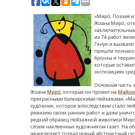
«Мирó, Поэзия и
Жоана Мирó, отк
заключительным,
из 74 работ вел
Генуе и вызвали
пришли познаком
бронзы и террак
которые оставил
экспозициях сред
Основная часть 
Жоана
Мирó
, которые он провел на
Майорк
прекрасными балеарскими пейзажами. «Майо
художник, которое впоследствии стало ле
ревизию своих ранних работ и даже уничт
редкий образец пейзажной живописи Мирó
слоем наклеенных художником газет. На об
авангардист создал новый абстрактный сюже