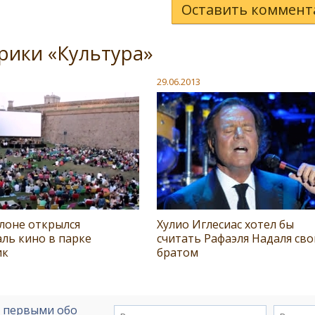
Оставить коммент
рики «Культура»
29.06.2013
лоне открылся
Хулио Иглесиас хотел бы
ль кино в парке
считать Рафаэля Надаля св
ик
братом
е первыми обо