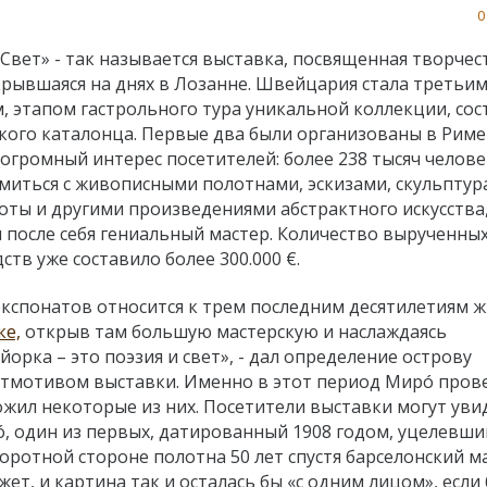
0
 Свет» - так называется выставка, посвященная творчес
рывшаяся на днях в Лозанне. Швейцария стала третьим
 этапом гастрольного тура уникальной коллекции, со
икого каталонца. Первые два были организованы в Риме
 огромный интерес посетителей: более 238 тысяч челове
иться с живописными полотнами, эскизами, скульптур
оты и другими произведениями абстрактного искусства
 после себя гениальный мастер. Количество вырученных
ств уже составило более 300.000 €.
экспонатов относится к трем последним десятилетиям 
е,
открыв там большую мастерскую и наслаждаясь
рка – это поэзия и свет», - дал определение острову
йтмотивом выставки. Именно в этот период Мирó пров
ожил некоторые из них. Посетители выставки могут уви
, один из первых, датированный 1908 годом, уцелевши
оротной стороне полотна 50 лет спустя барселонский м
т, и картина так и осталась бы «с одним лицом», если 