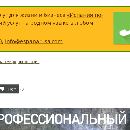
луг для жизни и бизнеса
«Испания по-
ий услуг на родном языке в любом
0
,
info@espanarusa.com
оан миро
,
экспозиция
Нет
(
0
)