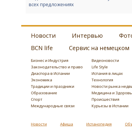
всех предложениях
Новости
Интервью
Фот
BCN life
Сервис на немецком
Бизнес и Индустрия
Видеоновости
Законодательство и право
Life Style
Диаспора в Испании
Испания в лицах
Экономика
Технология
Традиции и праздники
Новости рынка недв
Образование
Медицина и Здоров
Спорт
Происшествия
Международные связи
Курьезы в Испании
Новости
Афиша
Испанопедия
Об