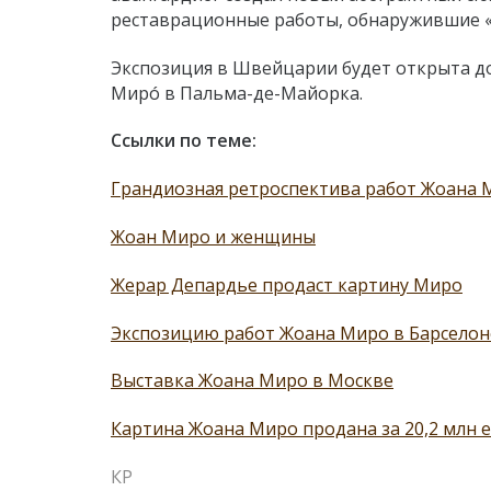
реставрационные работы, обнаружившие «
Экспозиция в Швейцарии будет открыта до 
Мирó в Пальма-де-Майорка.
Ссылки по теме:
Грандиозная ретроспектива работ Жоана 
Жоан Миро и женщины
Жерар Депардье продаст картину Миро
Экспозицию работ Жоана Миро в Барселоне
Выставка Жоана Миро в Москве
Картина Жоана Миро продана за 20,2 млн 
КР