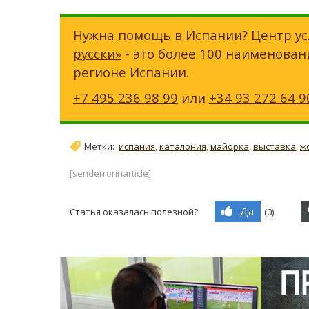
Нужна помощь в Испании? Центр ус
русски»
- это более 100 наименован
регионе Испании.
+7 495 236 98 99
или
+34 93 272 64 9
Метки:
испания
,
каталония
,
майорка
,
выставка
,
ж
[senderrorinarticle]
Да
Статья оказалась полезной?
(
0
)