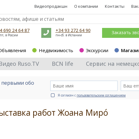
Видеопродакшн
О компании
Контакты
Вак
4 690 24 64 87
+34 93 272 64 90
Заказать зв
пт, в России
пн-сб. в Испании
Объявления
Недвижимость
Экскурсии
Магази
Видео Ruso.TV
BCN life
Сервис на немецк
е первыми обо
Я согласен с
пользовательским соглашением
ыставка работ Жоана Мирó