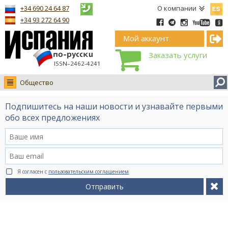
Españ
+34 690 24 64 87
О компании
+34 93 272 64 90
Мой аккаунт
Заказать услуги
ISSN–2462-4241
Общество
Новости
Подпишитесь на наши новости и узнавайте первыми
Интервью
обо всех предложениях
Фото
Видео Ruso.TV
BCN life
Я согласен с
пользовательским соглашением
Сервис на немецком
Отправить