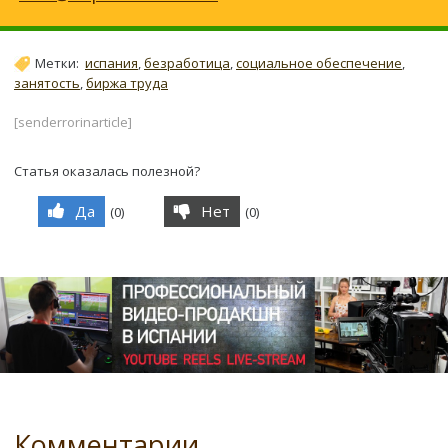
Метки:
испания
,
безработица
,
социальное обеспечение
,
занятость
,
биржа труда
[senderrorinarticle]
Статья оказалась полезной?
Да
Нет
(
0
)
(
0
)
Комментарии