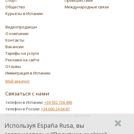
Спорт
Происшествия
Общество
Международные связи
Курьезы в Испании
Видеопродакшн
О компании
Контакты
Вакансии
Тарифы на услуги
Реклама на сайте
Отзывы
Иммиграция в Испанию
Мой аккаунт
Связаться с нами
телефон в Испании:
+34 932 726 490
телефон в России:
+34 690 24 64 87
ПН-ПТ с 9:00 по 19:00 по испанскому времени.
info@espanarusa.com
Используя España Rusa, вы
Соглашение пользователя
Политика cookies