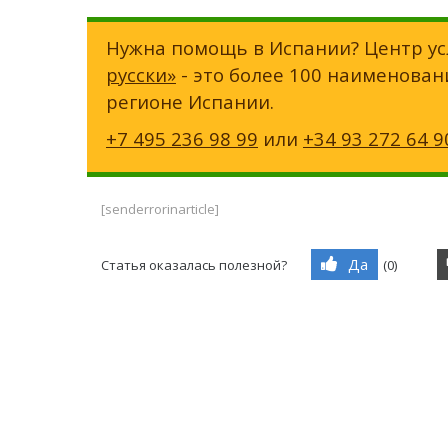
Нужна помощь в Испании? Центр ус
русски»
- это более 100 наименован
регионе Испании.
+7 495 236 98 99
или
+34 93 272 64 9
[senderrorinarticle]
Да
Статья оказалась полезной?
(
0
)