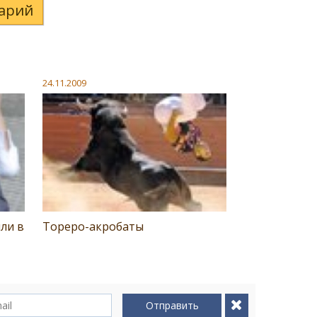
арий
24.11.2009
ли в
Тореро-акробаты
Отправить