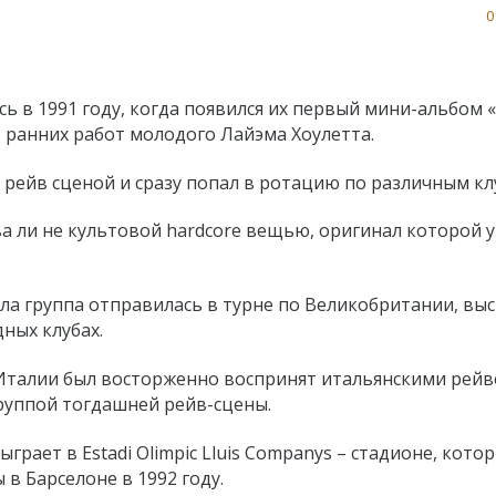
0
сь в 1991 году, когда появился их первый мини-альбом 
з ранних работ молодого Лайэма Хоулетта.
 рейв сценой и сразу попал в ротацию по различным кл
ва ли не культовой hardcore вещью, оригинал которой 
ла группа отправилась в турне по Великобритании, выс
ных клубах.
 Италии был восторженно воспринят итальянскими рейв
группой тогдашней рейв-сцены.
ыграет в Estadi Olimpic Lluis Companys – стадионе, кото
в Барселоне в 1992 году.