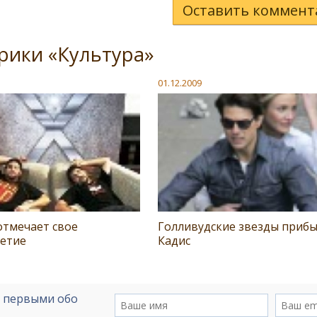
Оставить коммент
рики «Культура»
01.12.2009
отмечает свое
Голливудские звезды прибы
летие
Кадис
е первыми обо