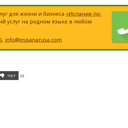
луг для жизни и бизнеса
«Испания по-
ий услуг на родном языке в любом
0
,
info@espanarusa.com
Нет
(
0
)