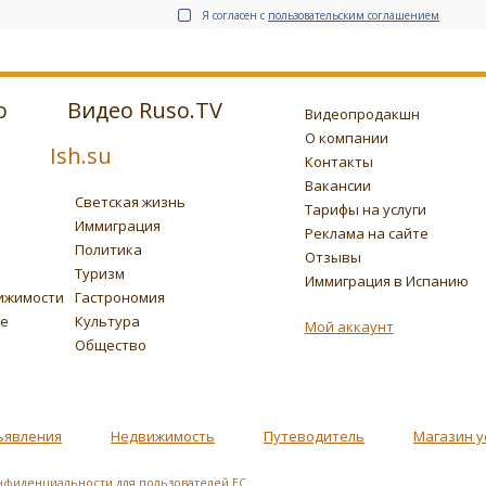
Я согласен с
пользовательским соглашением
о
Видео Ruso.TV
Видеопродакшн
О компании
Ish.su
Контакты
Вакансии
Светская жизнь
Тарифы на услуги
Иммиграция
Реклама на сайте
Политика
Отзывы
Туризм
Иммиграция в Испанию
ижимости
Гастрономия
ье
Культура
Мой аккаунт
Общество
ъявления
Недвижимость
Путеводитель
Магазин у
нфиденциальности для пользователей ЕС