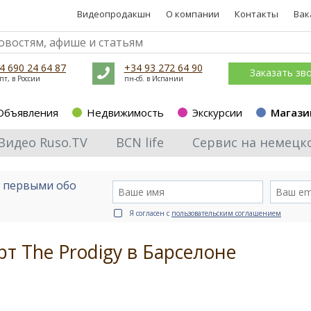
Видеопродакшн
О компании
Контакты
Вак
4 690 24 64 87
+34 93 272 64 90
Заказать зв
пт, в России
пн-сб. в Испании
Объявления
Недвижимость
Экскурсии
Магази
Видео Ruso.TV
BCN life
Сервис на немецк
е первыми обо
Я согласен с
пользовательским соглашением
рт The Prodigy в Барселоне