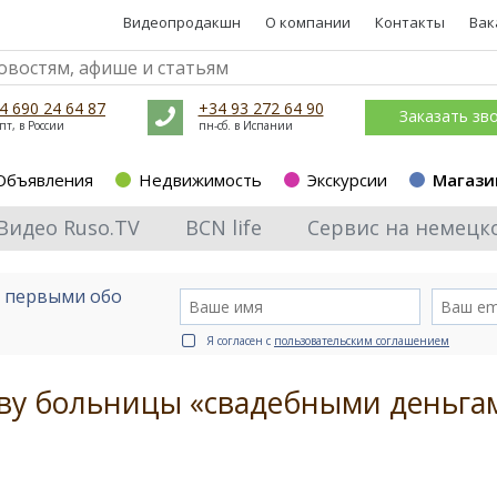
Видеопродакшн
О компании
Контакты
Вак
4 690 24 64 87
+34 93 272 64 90
Заказать зв
пт, в России
пн-сб. в Испании
Объявления
Недвижимость
Экскурсии
Магази
Видео Ruso.TV
BCN life
Сервис на немецк
е первыми обо
Я согласен с
пользовательским соглашением
тву больницы «свадебными деньга