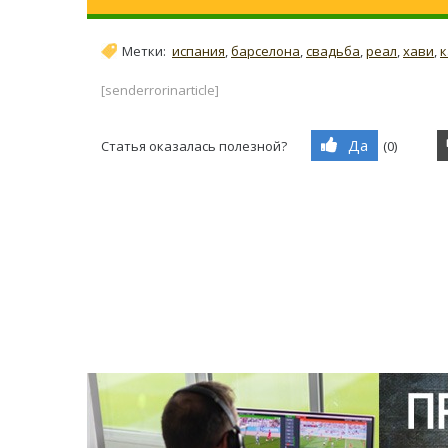
Метки:
испания
,
барселона
,
свадьба
,
реал
,
хави
,
к
[senderrorinarticle]
Да
Статья оказалась полезной?
(
0
)