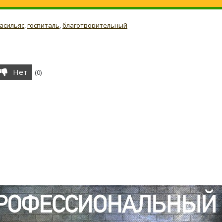
асильяс
,
госпиталь
,
благотворительный
Нет
(
0
)