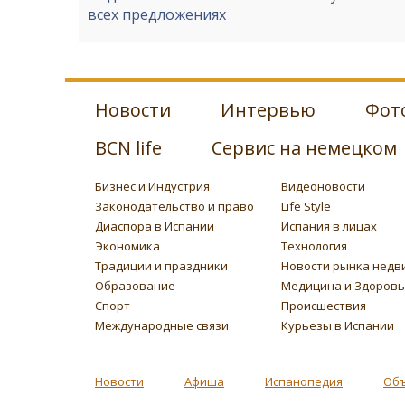
всех предложениях
Новости
Интервью
Фот
BCN life
Сервис на немецком
Бизнес и Индустрия
Видеоновости
Законодательство и право
Life Style
Диаспора в Испании
Испания в лицах
Экономика
Технология
Традиции и праздники
Новости рынка недв
Образование
Медицина и Здоров
Спорт
Происшествия
Международные связи
Курьезы в Испании
Новости
Афиша
Испанопедия
Об