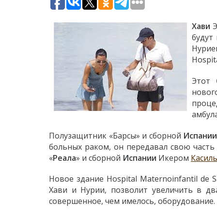
Хави
Э
будут
Нурие
Hospit
Этот
новог
проце
амбул
Полузащитник «Барсы» и сборной
Испани
больных раком, он передавал свою часть
«
Реала
» и сборной
Испании
Икером
Касил
Новое здание Hospital Maternoinfantil de
Хави и Нурии, позволит увеличить в дв
совершенное, чем имелось, оборудование.