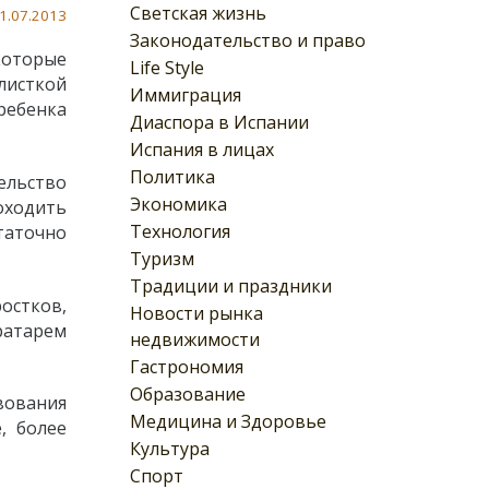
Светская жизнь
1.07.2013
Законодательство и право
которые
Life Style
листкой
Иммиграция
ребенка
Диаспора в Испании
Испания в лицах
Политика
ельство
Экономика
оходить
Технология
таточно
Туризм
Традиции и праздники
остков,
Новости рынка
ратарем
недвижимости
Гастрономия
Образование
твования
Медицина и Здоровье
, более
Культура
Спорт