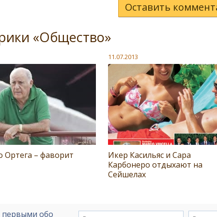
Оставить коммент
брики «Общество»
11.07.2013
о Ортега – фаворит
Икер Касильяс и Сара
Карбонеро отдыхают на
Сейшелах
е первыми обо