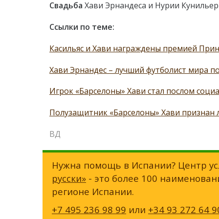
Свадьба
Хави Эрнандеса и Нурии Кунильеры
Ссылки по теме:
Касильяс и Хави награждены премией Прин
Хави Эрнандес – лучший футболист мира по
Игрок «Барселоны» Хави стал послом социа
Полузащитник «Барселоны» Хави признан 
ВД
Нужна помощь в Испании? Центр ус
русски»
- это более 100 наименован
регионе Испании.
+7 495 236 98 99
или
+34 93 272 64 9