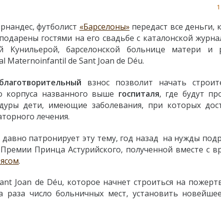
1
рнандес, футболист
«Барселоны»
передаст все деньги, 
 подарены гостями на его свадьбе с каталонской журна
й Кунильерой, барселонской больнице матери и 
al Maternoinfantil de Sant Joan de Déu.
благотворительный
взнос позволит начать строит
о корпуса названного выше
госпиталя
, где будут пр
дуры дети, имеющие заболевания, при которых дос
аторного лечения.
и
давно патронирует эту тему, год назад на нужды подр
 Премии Принца Астурийского, полученной вместе с в
ьясом
.
 Sant Joan de Déu, которое начнет строиться на пожер
а раза число больничных мест, установить новейшее