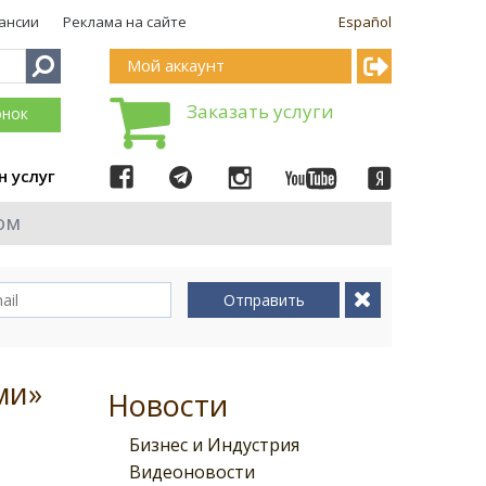
ансии
Реклама на сайте
Español
Мой аккаунт
Заказать услуги
онок
н услуг
ом
Отправить
ми»
Новости
Бизнес и Индустрия
Видеоновости