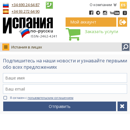
Españ
+34 690 24 64 87
О компании
+34 93 272 64 90
Мой аккаунт
Заказать услуги
ISSN–2462-4241
Испания в лицах
Новости
Подпишитесь на наши новости и узнавайте первыми
Интервью
обо всех предложениях
Фото
Видео Ruso.TV
BCN life
Я согласен с
пользовательским соглашением
Сервис на немецком
Отправить