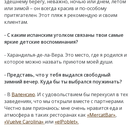
здешнему берегу, неважно, ночью или днем, летом
или зимой – он всегда красив и по-особому
притягателен. Этот пляж я рекомендую и своим
клиентам.
- С каким испанским уголком связаны твои самые
яркие детские воспоминания?
- Харандилья-де-ла-Вера. Это место, где я родился и
которое можно назвать приютом моей души.
- Представь, что у тебя выдался свободный
зимний вечер. Куда бы ты выбрался поужинать?
- В
Валенсию
. И с удовольствием бы перекусил в тех
заведениях, что мы открыли вместе с партнерами.
Честно вам признаюсь: мне очень нравится еда и
атмосфера в таких ресторанах как
«MercatBar»
,
«Vuelve Carolina»
или
«elPoblet».