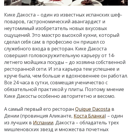
Кике Дакоста – один из известных испанских шеф-
поваров, гастрономический авангардист и
неутомимый изобретатель новых вкусовых
ощущений. Это маэстро высокой кухни, который
сделал себя сам: в профессию он пришел со
служебного входа в ресторан. Кике Дакоста
совершил головокружительную карьеру от 14-
летнего мойщика посуды – до хозяина собственной
ресторанной сети. И эта карьера тем успешнее и
круче была, чем больше и вдохновеннее он работал.
Все 24 часа в сутки, совмещая ученичество с
обязательной практикой у плиты. Поэтому мнение
Кике Дакосты особенно авторитетно и весомо.
А самый первый его ресторан
Quique Dacosta
в
Дении (провинция Аликанте,
Коста Бланка
) – один
из лучших в
Испании
. Дакоста – обладатель трех
мишленовских звезд и множества почетных