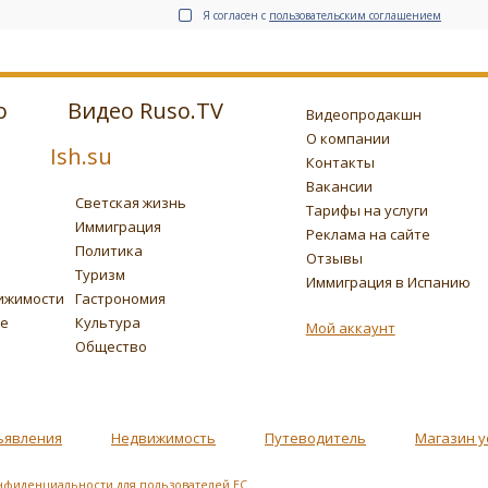
Я согласен с
пользовательским соглашением
о
Видео Ruso.TV
Видеопродакшн
О компании
Ish.su
Контакты
Вакансии
Светская жизнь
Тарифы на услуги
Иммиграция
Реклама на сайте
Политика
Отзывы
Туризм
Иммиграция в Испанию
ижимости
Гастрономия
ье
Культура
Мой аккаунт
Общество
ъявления
Недвижимость
Путеводитель
Магазин у
нфиденциальности для пользователей ЕС