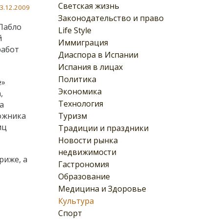
Светская жизнь
3.12.2009
Законодательство и право
Пабло
Life Style
й
Иммиграция
работ
Диаспора в Испании
Испания в лицах
Политика
е»
Экономика
,
Технология
а
Туризм
дожника
иц
Традиции и праздники
Новости рынка
недвижимости
риже, а
Гастрономия
Образование
Медицина и Здоровье
Культура
Спорт