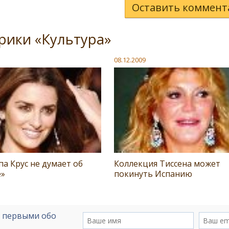
Оставить коммент
рики «Культура»
08.12.2009
а Крус не думает об
Коллекция Тиссена может
е»
покинуть Испанию
е первыми обо