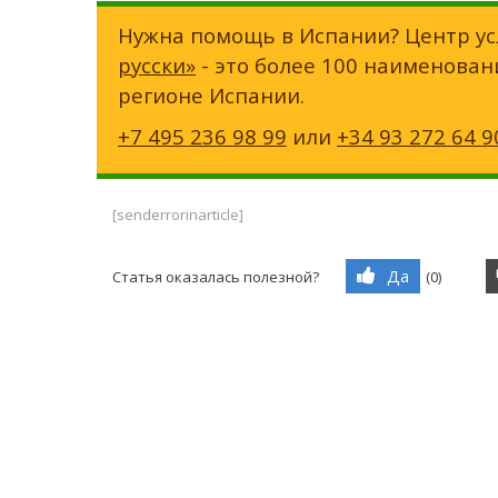
Нужна помощь в Испании? Центр ус
русски»
- это более 100 наименован
регионе Испании.
+7 495 236 98 99
или
+34 93 272 64 9
[senderrorinarticle]
Да
Статья оказалась полезной?
(
0
)