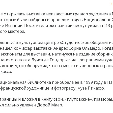
1
е открылась выставка неизвестных гравюр художника 
 которые были найдены в прошлом году в Национально
ке Испании. Посетители экспозиции смогут увидеть 13 
ого мастера.
ленные в культурном центре «Студенческое общежити
нашел комиссар выставки Андрес Сориа Ольмедо, когда
 экспонаты для выставки, наткнулся на издание сборник
спанского поэта Луиса де Гондоры с иллюстрациями ху
вая книгу, он обнаружил, что на место вырванных стран
кассо.
Национальная библиотека приобрела ее в 1999 году в Па
французской художнице и фотографу, музе Пикассо.
траницы и вложил в книгу свои, «плутовские», гравюры,
ыл сильно увлечен Дорой Маар.