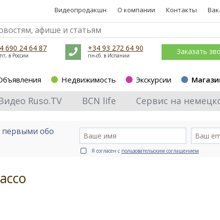
Видеопродакшн
О компании
Контакты
Вак
4 690 24 64 87
+34 93 272 64 90
Заказать зв
пт, в России
пн-сб. в Испании
Объявления
Недвижимость
Экскурсии
Магази
Видео Ruso.TV
BCN life
Сервис на немецк
е первыми обо
Я согласен с
пользовательским соглашением
ассо