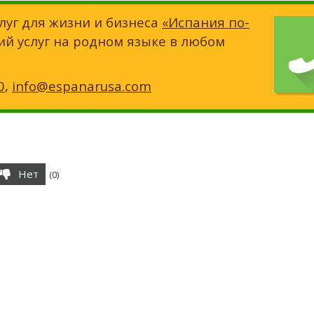
луг для жизни и бизнеса
«Испания по-
ий услуг на родном языке в любом
0
,
info@espanarusa.com
Нет
(
0
)