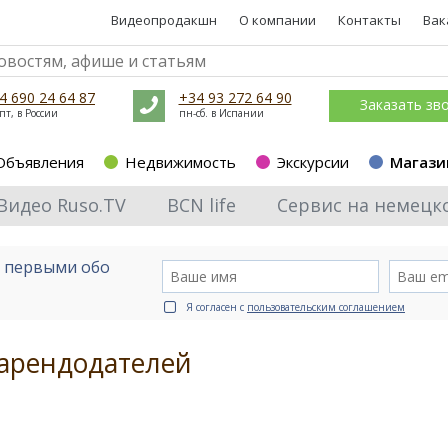
Видеопродакшн
О компании
Контакты
Вак
4 690 24 64 87
+34 93 272 64 90
Заказать зв
пт, в России
пн-сб. в Испании
Объявления
Недвижимость
Экскурсии
Магази
Видео Ruso.TV
BCN life
Сервис на немецк
е первыми обо
Я согласен с
пользовательским соглашением
 арендодателей