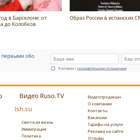
од в Барселоне: от
Образ России в испанских 
а до Колобков
е первыми обо
Я согласен с
пользовательским соглашением
о
Видео Ruso.TV
Видеопродакшн
О компании
Ish.su
Контакты
Вакансии
Светская жизнь
Тарифы на услуги
Иммиграция
Реклама на сайте
Политика
Отзывы