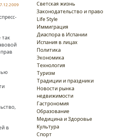
Светская жизнь
7.12.2009
Законодательство и право
спресс-
Life Style
Иммиграция
Диаспора в Испании
 так
Испания в лицах
равовой
Политика
 прав
Экономика
Технология
тью
Туризм
Традиции и праздники
ти
Новости рынка
недвижимости
Гастрономия
ьство,
Образование
Медицина и Здоровье
Культура
ей в
Спорт