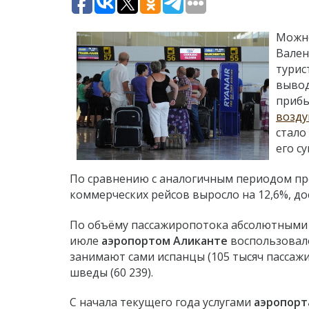
Можно
Вален
турис
вывод
приб
возду
стало
его с
По сравнению с аналогичным периодом пр
коммерческих рейсов выросло на 12,6%, дос
По объёму пассажиропотока абсолютными 
июле
аэропортом Аликанте
воспользовало
занимают сами испанцы (105 тысяч пассажир
шведы (60 239).
С начала текущего года услугами
аэропорт