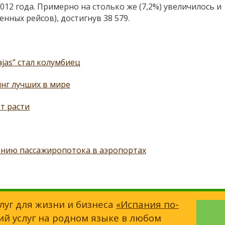
2012 года. Примерно на столько же (7,2%) увеличилось и
нных рейсов), достигнув 38 579.
as” стал колумбиец
нг лучших в мире
т расти
ению пассажиропотока в аэропортах
луг для жизни и бизнеса
«Испания по-
ий услуг на родном языке в любом