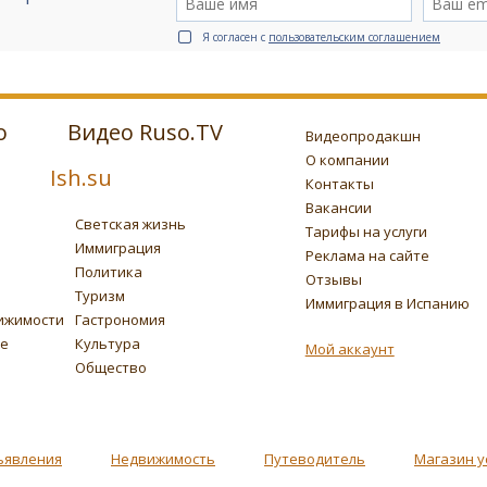
Я согласен с
пользовательским соглашением
о
Видео Ruso.TV
Видеопродакшн
О компании
Ish.su
Контакты
Вакансии
Светская жизнь
Тарифы на услуги
Иммиграция
Реклама на сайте
Политика
Отзывы
Туризм
Иммиграция в Испанию
ижимости
Гастрономия
ье
Культура
Мой аккаунт
Общество
ъявления
Недвижимость
Путеводитель
Магазин у