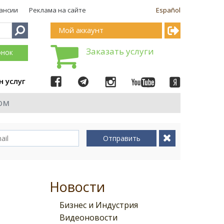
ансии
Реклама на сайте
Español
Мой аккаунт
Заказать услуги
онок
н услуг
ом
Отправить
е
Новости
Бизнес и Индустрия
Видеоновости