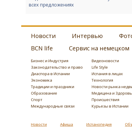
всех предложениях
Новости
Интервью
Фот
BCN life
Сервис на немецком
Бизнес и Индустрия
Видеоновости
Законодательство и право
Life Style
Диаспора в Испании
Испания в лицах
Экономика
Технология
Традиции и праздники
Новости рынка недв
Образование
Медицина и Здоров
Спорт
Происшествия
Международные связи
Курьезы в Испании
Новости
Афиша
Испанопедия
Об