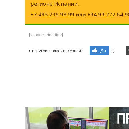
регионе Испании.
+7 495 236 98 99
или
+34 93 272 64 9
[senderrorinarticle]
Да
Статья оказалась полезной?
(
0
)