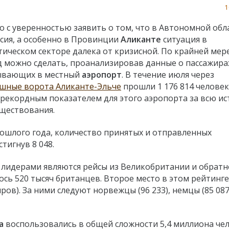
1
 с уверенностью заявить о том, что в Автономной обл
сия, а особенно в Провинции
Аликанте
ситуация в
тическом секторе далека от кризисной. По крайней мере
 можно сделать, проанализировав данные о пассажира
ывающих в местный
аэропорт
. В течение июля через
шные ворота Аликанте-Эльче
прошли 1 176 814 человек
 рекордным показателем для этого аэропорта за всю и
уществования.
ошлого года, количество принятых и отправленных
тигнув 8 048.
лидерами являются рейсы из Великобритании и обратно
сь 520 тысяч британцев. Второе место в этом рейтинге
ов). За ними следуют норвежцы (96 233), немцы (85 087
а
воспользовались в общей сложности 5,4 миллиона чел