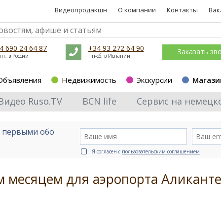
Видеопродакшн
О компании
Контакты
Вак
4 690 24 64 87
+34 93 272 64 90
Заказать зв
пт, в России
пн-сб. в Испании
Объявления
Недвижимость
Экскурсии
Магази
Видео Ruso.TV
BCN life
Сервис на немецк
е первыми обо
Я согласен с
пользовательским соглашением
м месяцем для аэропорта Аликант