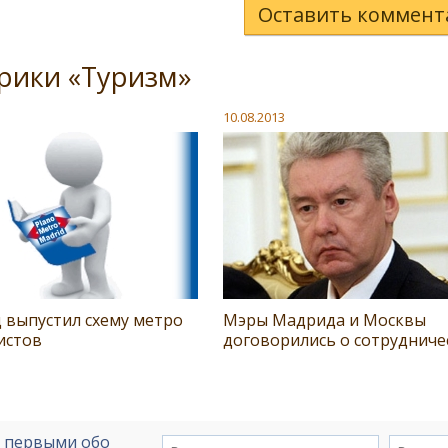
Оставить коммент
рики «Туризм»
10.08.2013
 выпустил схему метро
Мэры Мадрида и Москвы
истов
договорились о сотрудниче
е первыми обо