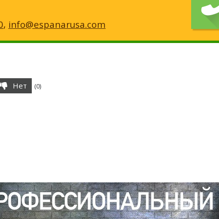
0
,
info@espanarusa.com
Нет
(
0
)