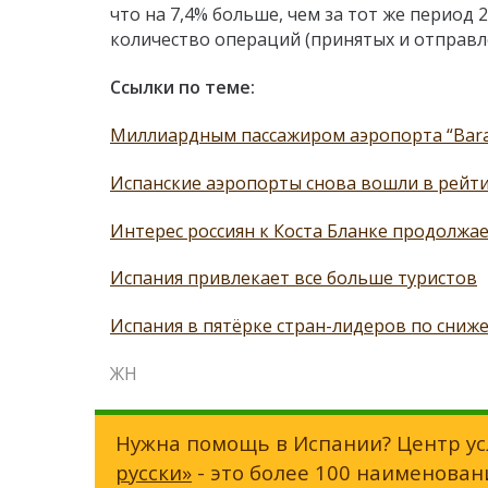
что на 7,4% больше, чем за тот же период 
количество операций (принятых и отправле
Ссылки по теме:
Миллиардным пассажиром аэропорта “Baraj
Испанские аэропорты снова вошли в рейти
Интерес россиян к Коста Бланке продолжае
Испания привлекает все больше туристов
Испания в пятёрке стран-лидеров по сниж
ЖН
Нужна помощь в Испании? Центр ус
русски»
- это более 100 наименован