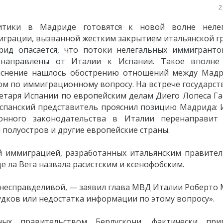
2
итики в Мадриде готовятся к новой волне неле
грации, вызванной жестким закрытием итальянской г
рид опасается, что потоки нелегальных иммигранто
енаправлены от Италии к Испании. Такое вполне
яснение нашлось обострению отношений между Мад
м по иммиграционному вопросу. На встрече государст
етаря Испании по европейским делам Диего Лопеса Га
испанский представитель прояснил позицию Мадрида: 
ионного законодательства в Италии перенаправит
полуостров и другие европейские страны.
й иммиграцией, разработанных итальянским правител
 ла Вега назвала расистским и ксенофобским.
 несправделивой, — заявил глава МВД Италии Роберто 
удков или недостатка информации по этому вопросу».
ных правительством Берлускони, фактически при