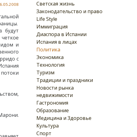
Светская жизнь
6.05.2008
Законодательство и право
гальной
Life Style
раницы.
Иммиграция
в будут
Диаспора в Испании
 четкое
Испания в лицах
ридом и
Политика
венного
Экономика
рридо с
Технология
Испания
Туризм
 потоки
Традиции и праздники
Новости рынка
ьством,
недвижимости
Гастрономия
Образование
Марони.
Медицина и Здоровье
Культура
Спорт
равняет