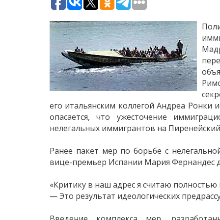
Пол
имми
Мад
пер
объ
Римо
секр
его итальянским коллегой Андреа Ронки 
опасается, что ужесточение иммиграц
нелегальных иммигрантов на Пиренейский 
Ранее пакет мер по борьбе с нелегально
вице-премьер Испании Мария Фернандес де
«Критику в наш адрес я считаю полностью
— Это результат идеологических предрасс
Введение комплекса мер, разработан