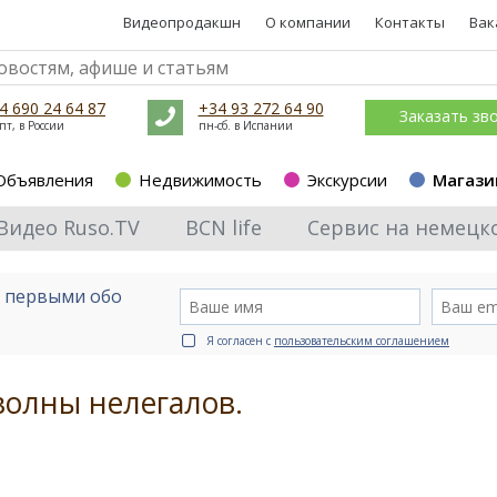
Видеопродакшн
О компании
Контакты
Вак
4 690 24 64 87
+34 93 272 64 90
Заказать зв
пт, в России
пн-сб. в Испании
Объявления
Недвижимость
Экскурсии
Магази
Видео Ruso.TV
BCN life
Сервис на немецк
е первыми обо
Я согласен с
пользовательским соглашением
волны нелегалов.