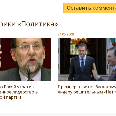
Оставить коммент
рики «Политика»
21.05.2008
о Рахой утратил
Премьер ответил баскском
енное лидерство в
лидеру решительным «Нет!
ой партии