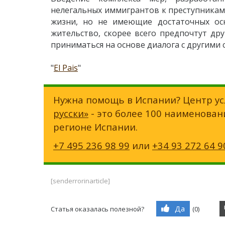
нелегальных иммигрантов к преступникам.
жизни, но не имеющие достаточных осн
жительство, скорее всего предпочтут др
приниматься на основе диалога с другими 
"
El Pais
"
Нужна помощь в Испании? Центр ус
русски»
- это более 100 наименован
регионе Испании.
+7 495 236 98 99
или
+34 93 272 64 9
[senderrorinarticle]
Да
Статья оказалась полезной?
(
0
)