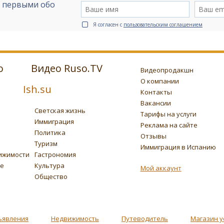
е первыми обо
Я согласен с
пользовательским соглашением
о
Видео Ruso.TV
Видеопродакшн
О компании
Ish.su
Контакты
Вакансии
Светская жизнь
Тарифы на услуги
Иммиграция
Реклама на сайте
Политика
Отзывы
Туризм
Иммиграция в Испанию
ижимости
Гастрономия
ье
Культура
Мой аккаунт
Общество
ъявления
Недвижимость
Путеводитель
Магазин у