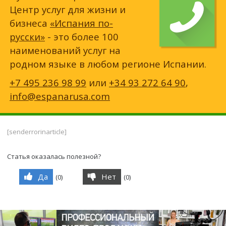
Центр услуг для жизни и
бизнеса
«Испания по-
русски»
- это более 100
наименований услуг на
родном языке в любом регионе Испании.
+7 495 236 98 99
или
+34 93 272 64 90
,
info@espanarusa.com
[senderrorinarticle]
Статья оказалась полезной?
Да
Нет
(
0
)
(
0
)