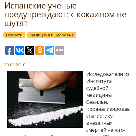
Испанские ученые
предупреждают: с кокаином не
шутят
Новости
Медицина и Здоровье
23.01.2010
Исследователи из
Института
судебной
медицины
Севильи,
проанализировав
статистику
внезапных
смертей на юго-