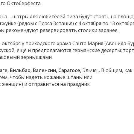
го Октоберфеста.
лона – шатры для любителей пива будут стоять на площ
жуйке (рядом с Пласа Эспанья) с 4 октября по 13 октября
ры рекомендуют резервировать столики заранее.
6 октября у приходского храма Санта Мария (Авенида Бу
акуской, еще и предполагаются германские десерты: тор
маковыми зернышками.
ге, Бильбао, Валенсии, Сарагосе,
Эльче… В общем, как
тем, чтобы надеть кожаные штаны или
женщин) и отправиться на праздник.