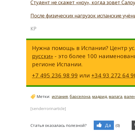
Студент не скажет «ноу», когда зовет Сало
После физических нагрузок испанские учё
КР
Нужна помощь в Испании? Центр ус
русски»
- это более 100 наименован
регионе Испании.
+7 495 236 98 99
или
+34 93 272 64 9
Метки:
испания
,
барселона
,
мадрид
,
малага
,
вале
[senderrorinarticle]
Да
Статья оказалась полезной?
(
0
)