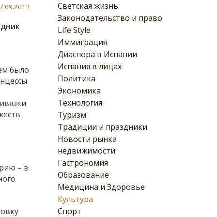
Светская жизнь
7.09.2013
Законодательство и право
здник
Life Style
Иммиграция
Диаспора в Испании
Испания в лицах
ем было
Политика
инцессы
Экономика
Технология
ривязки
жеств
Туризм
Традиции и праздники
Новости рынка
недвижимости
Гастрономия
рию – в
Образование
ного
Медицина и Здоровье
Культура
Спорт
новку