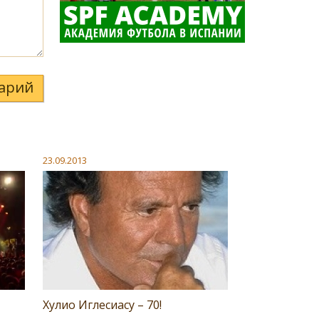
арий
23.09.2013
Хулио Иглесиасу – 70!