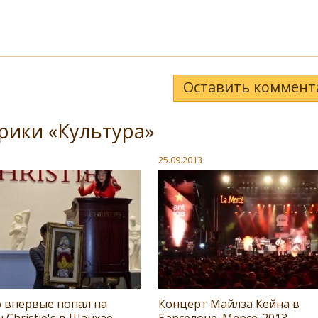
Оставить коммент
рики «Культура»
25.09.2013
о впервые попал на
Концерт Майлза Кейна в
 Christie's в Шанхае
Барселоне. Мерсе-2013