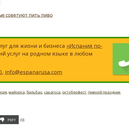
у
ные советуют пить пиво
луг для жизни и бизнеса
«Испания по-
ий услуг на родном языке в любом
0
,
info@espanarusa.com
нсия
,
майорка
,
бильбао
,
сарагоса
,
октоберфест
,
пивной праздник
Нет
(
0
)