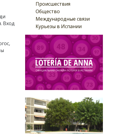
Происшествия
Общество
ади
Международные связи
. Вход
Курьезы в Испании
ргос,
ты