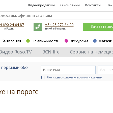
Видеопродакшн
О компании
Контакты
Вак
4 690 24 64 87
+34 93 272 64 90
Заказать зв
пт, в России
пн-сб. в Испании
Объявления
Недвижимость
Экскурсии
Магази
Видео Ruso.TV
BCN life
Сервис на немецк
е первыми обо
Я согласен с
пользовательским соглашением
е на пороге