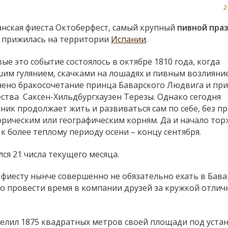
2
нская фиеста Октоберфест, самый крупный
пивной пра
 прижилась на территории
Испании
.
ые это событие состоялось в октябре 1810 года, когда
им гулянием, скачками на лошадях и пивным возлияни
ено бракосочетание принца Баварского Людвига и пр
ства Саксен-Хильдбургхаузен Терезы. Однако сегодня
ник продолжает жить и развиваться сам по себе, без п
орическим или географическим корням. Да и начало тор
 более теплому периоду осени – концу сентября.
ся 21 числа текущего месяца.
иесту нынче совершенно не обязательно ехать в Бава
ло провести время в компании друзей за кружкой отлич
лил 1875 квадратных метров своей площади под уста