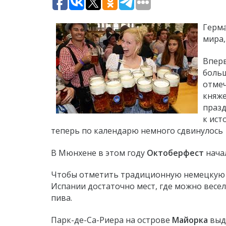
Герма
мира,
Вперв
больш
отмеч
княже
празд
к ист
теперь по календарю немного сдвинулось к
В Мюнхене в этом году
Октоберфест
начал
Чтобы отметить традиционную немецкую ф
Испании достаточно мест, где можно весе
пива.
Парк-де-Са-Риера на острове
Майорка
выде