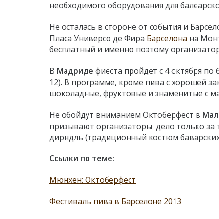
необходимого оборудования для балеарско
Не осталась в стороне от события и Барсе
Пласа Универсо де Фира
Барселона
на Монт
бесплатный и именно поэтому организато
В
Мадриде
фиеста пройдет с 4 октября по 
12). В программе, кроме пива с хорошей з
шоколадные, фруктовые и знаменитые с 
Не обойдут вниманием Октоберфест в
Мала
призывают организаторы, дело только за 
д
ирндль
(традиционный костюм баварских 
Ссылки по теме:
Мюнхен: Октоберфест
Фестиваль пива в Барселоне 2013