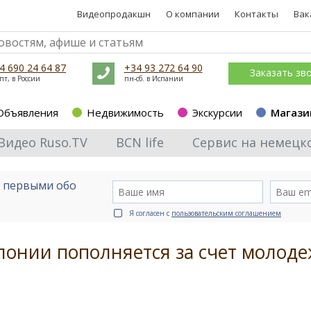
Видеопродакшн
О компании
Контакты
Вак
4 690 24 64 87
+34 93 272 64 90
Заказать зв
пт, в России
пн-сб. в Испании
Объявления
Недвижимость
Экскурсии
Магази
Видео Ruso.TV
BCN life
Сервис на немецк
е первыми обо
Я согласен с
пользовательским соглашением
лонии пополняется за счет молод