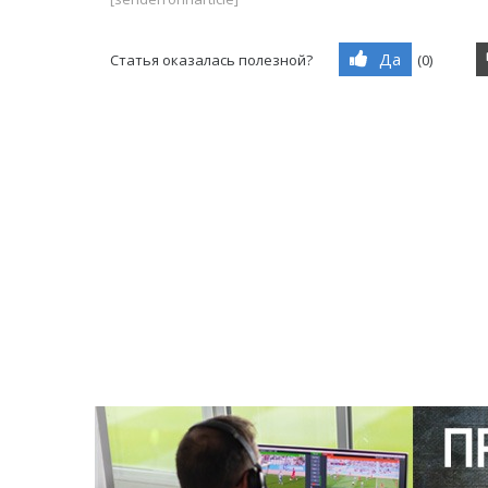
Да
Статья оказалась полезной?
(
0
)