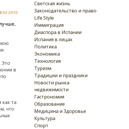
Светская жизнь
Законодательство и право
8.02.2010
Life Style
лучше,
Иммиграция
Диаспора в Испании
Испания в лицах
днюю
Политика
и.
Экономика
Технология
. Это
Туризм
лонии в
Традиции и праздники
 по
Новости рынка
недвижимости
Гастрономия
 как та
Образование
м, что
Медицина и Здоровье
ьных
Культура
Спорт