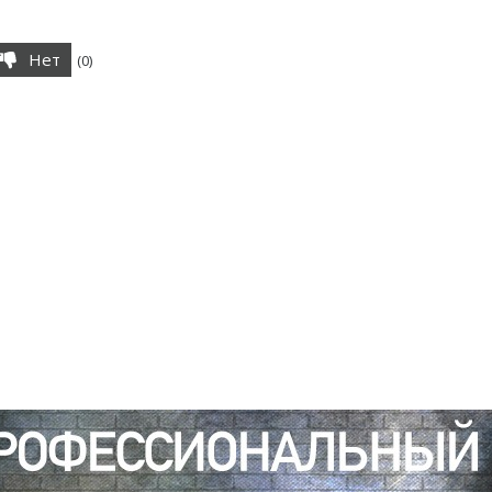
Нет
(
0
)