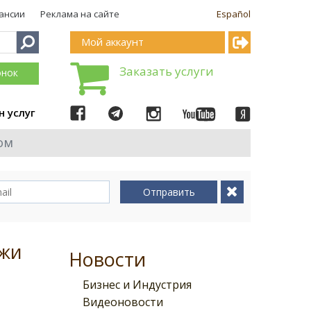
ансии
Реклама на сайте
Español
Мой аккаунт
Заказать услуги
онок
н услуг
ом
Отправить
ежи
Новости
Бизнес и Индустрия
Видеоновости