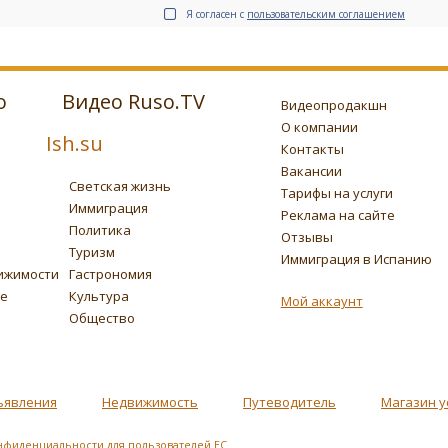
Я согласен с
пользовательским соглашением
о
Видео Ruso.TV
Видеопродакшн
О компании
Ish.su
Контакты
Вакансии
Светская жизнь
Тарифы на услуги
Иммиграция
Реклама на сайте
Политика
Отзывы
Туризм
Иммиграция в Испанию
ижимости
Гастрономия
ье
Культура
Мой аккаунт
Общество
ъявления
Недвижимость
Путеводитель
Магазин у
нфиденциальности для пользователей ЕС