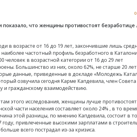
0
 показало, что женщины противостоят безработице 
ди в возрасте от 16 до 19 лет, закончившие лишь сре
т наиболее частотный профиль безработного в Каталони
00 человек в возрастной категории от 16 до 29 лет
оены. Большинство из них, около 62%, не старше 20 лет
орые данные, приведенные в докладе «Молодежь Ката
который озвучила сегодня Карме Капдевила, член Совета
у и гражданскому взаимодействию.
атам этого исследования, женщины лучше противостоят
ской части населения составляет около 24% , в то время
чина этой разницы, по мнению Капдевила, состоит в то
7 году, привлеченные высокими зарплатами в строител
больше всего пострадал из-за кризиса.