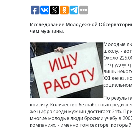
Исследование Молодежной Обсерватории
чем мужчины.
Молодые лю
школу, - во
Около 225.0
нетрудоустр
лишь некот
XXI веке», 
социальном
По результ
кризису. Количество безработных среди жен
же цифра среди мужчин достигает 31%. При
многие молодые люди бросили учебу в 200
компаниях, - именно том секторе, который 