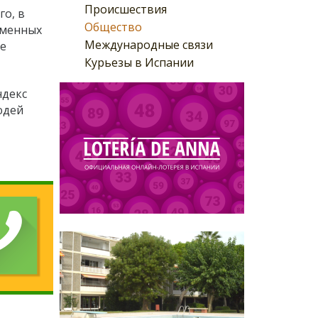
Происшествия
го, в
Общество
еменных
Международные связи
ее
Курьезы в Испании
ндекс
юдей