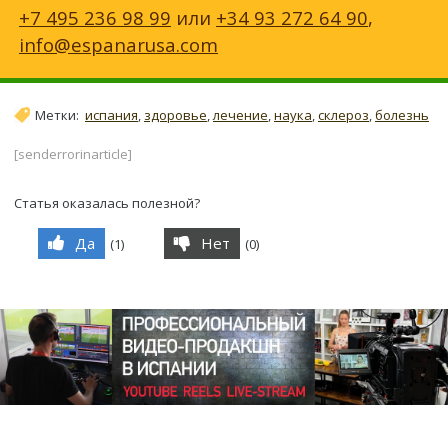
+7 495 236 98 99
или
+34 93 272 64 90
,
info@espanarusa.com
Метки:
испания
,
здоровье
,
лечение
,
наука
,
склероз
,
болезнь
[senderrorinarticle]
Статья оказалась полезной?
Да
Нет
(
1
)
(
0
)