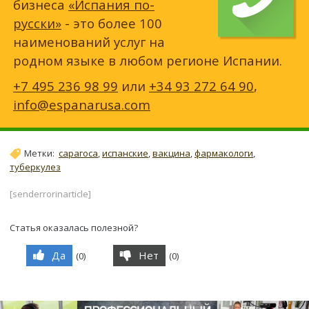
бизнеса
«Испания по-
русски»
- это более 100
наименований услуг на
родном языке в любом регионе Испании.
+7 495 236 98 99
или
+34 93 272 64 90
,
info@espanarusa.com
Метки:
сарагоса
,
испанские
,
вакцина
,
фармакологи
,
туберкулез
[senderrorinarticle]
Статья оказалась полезной?
Да
Нет
(
0
)
(
0
)