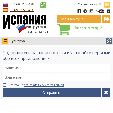
Españ
+34 690 24 64 87
О компании
+34 93 272 64 90
Мой аккаунт
Заказать услуги
ISSN–2462-4241
Культура
Новости
Подпишитесь на наши новости и узнавайте первыми
Интервью
обо всех предложениях
Фото
Видео Ruso.TV
BCN life
Я согласен с
пользовательским соглашением
Сервис на немецком
Отправить