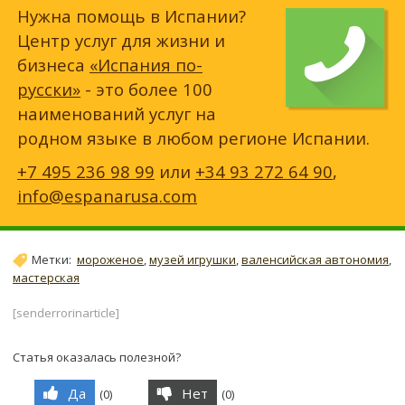
Нужна помощь в Испании?
Центр услуг для жизни и
бизнеса
«Испания по-
русски»
- это более 100
наименований услуг на
родном языке в любом регионе Испании.
+7 495 236 98 99
или
+34 93 272 64 90
,
info@espanarusa.com
Метки:
мороженое
,
музей игрушки
,
валенсийская автономия
,
мастерская
[senderrorinarticle]
Статья оказалась полезной?
Да
Нет
(
0
)
(
0
)