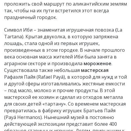
проложить свой маршрут по аликантийским землям
так, чтобы на их пути встретился этот всегда
праздничный городок.
Символ Иби – знаменитая игрушечная повозка
(
La
Tartana). Крытая двуколка, в которую запряжена
лошадь, стала одной из первых игрушек,
произведенных в этом городке. В начале прошлого
века основная масса жителей Иби была занята в
аграрном секторе и производила
мороженое
.
Существовала также небольшая
мастерская
Рафаэля Пайя (Rafael Payá), в которой для нужд и той
и другой сферы изготавливались жестяные емкости
– под масло, молоко и прочие продукты. В этой
мастерской ее хозяин и сделал из отходов металла
для своих детей «тартану». Со временем мастерская
превратилась в фабрику игрушек Братьев Пайя
(Payá Hermanos). Нынешний музей в постоянно
действующей экспозиции представит более 400
образцов старинных игрушек. Детям, привыкшим к