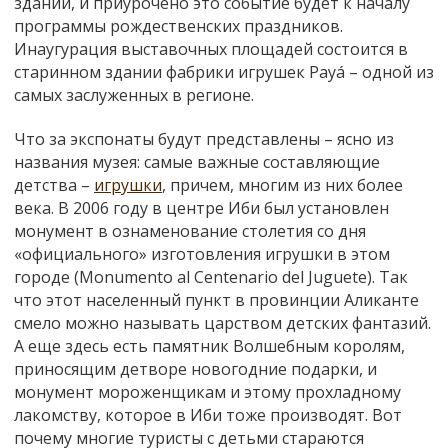
здании, и приурочено это событие будет к началу
программы рождественских праздников.
Инаугурация выставочных площадей состоится в
старинном здании фабрики игрушек Payá – одной из
самых заслуженных в регионе.
Что за экспонаты будут представлены – ясно из
названия музея: самые важные составляющие
детства –
игрушки
, причем, многим из них более
века. В 2006 году в центре Иби был установлен
монумент в ознаменование столетия со дня
«официального» изготовления игрушки в этом
городе (Monumento al Centenario del Juguete). Так
что этот населенный пункт в провинции Аликанте
смело можно называть царством детских фантазий.
А еще здесь есть памятник Волшебным королям,
приносящим детворе новогодние подарки, и
монумент мороженщикам и этому прохладному
лакомству, которое в Иби тоже производят. Вот
почему многие туристы с детьми стараются