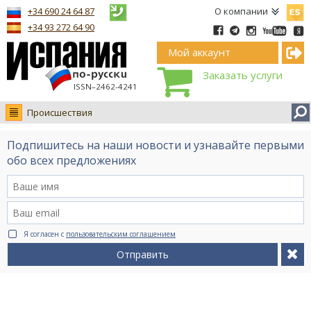
Españ
+34 690 24 64 87
О компании
+34 93 272 64 90
Мой аккаунт
Заказать услуги
ISSN–2462-4241
Происшествия
Новости
Подпишитесь на наши новости и узнавайте первыми
Интервью
обо всех предложениях
Фото
Видео Ruso.TV
BCN life
Я согласен с
пользовательским соглашением
Сервис на немецком
Отправить