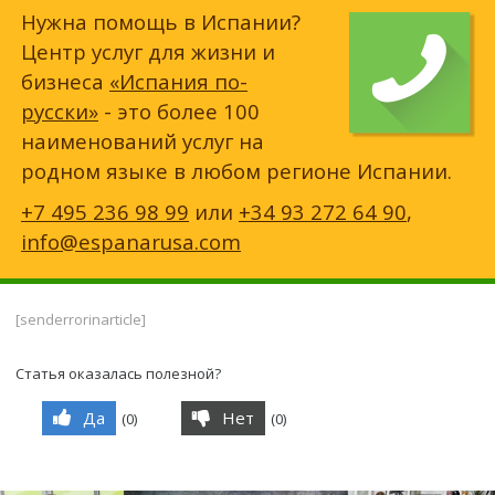
Нужна помощь в Испании?
Центр услуг для жизни и
бизнеса
«Испания по-
русски»
- это более 100
наименований услуг на
родном языке в любом регионе Испании.
+7 495 236 98 99
или
+34 93 272 64 90
,
info@espanarusa.com
[senderrorinarticle]
Статья оказалась полезной?
Да
Нет
(
0
)
(
0
)