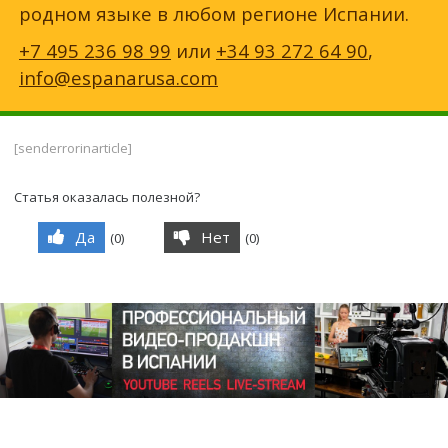
родном языке в любом регионе Испании.
+7 495 236 98 99
или
+34 93 272 64 90
,
info@espanarusa.com
[senderrorinarticle]
Статья оказалась полезной?
Да
Нет
(
0
)
(
0
)