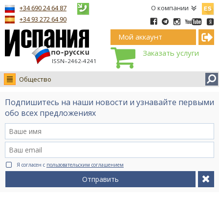
Españ
+34 690 24 64 87
О компании
+34 93 272 64 90
Мой аккаунт
Заказать услуги
ISSN–2462-4241
Общество
Новости
Подпишитесь на наши новости и узнавайте первыми
Интервью
обо всех предложениях
Фото
Видео Ruso.TV
BCN life
Я согласен с
пользовательским соглашением
Сервис на немецком
Отправить