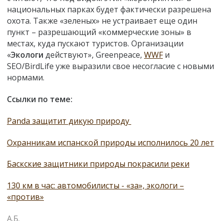
национальных парках будет фактически разрешена
охота. Также «зеленых» не устраивает еще один
пункт – разрешающий «коммерческие зоны» в
местах, куда пускают туристов. Организации
«
Экологи
действуют», Greenpeace,
WWF
и
SEO/BirdLife уже выразили свое несогласие с новыми
нормами.
Ссылки по теме:
Panda защитит дикую природу
Охранникам испанской природы исполнилось 20 лет
Баскские защитники природы покрасили реки
130 км в час: автомобилисты - «за», экологи –
«против»
А.Б.